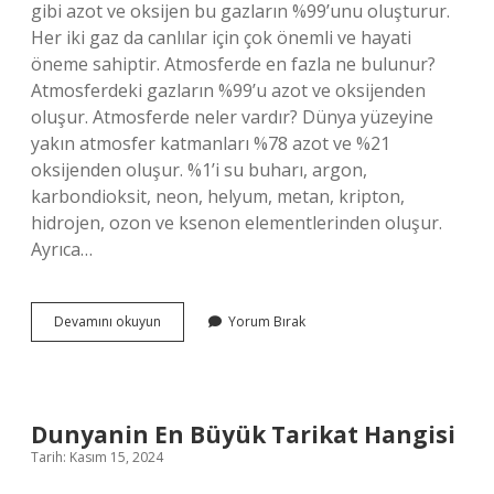
gibi azot ve oksijen bu gazların %99’unu oluşturur.
Her iki gaz da canlılar için çok önemli ve hayati
öneme sahiptir. Atmosferde en fazla ne bulunur?
Atmosferdeki gazların %99’u azot ve oksijenden
oluşur. Atmosferde neler vardır? Dünya yüzeyine
yakın atmosfer katmanları %78 azot ve %21
oksijenden oluşur. %1’i su buharı, argon,
karbondioksit, neon, helyum, metan, kripton,
hidrojen, ozon ve ksenon elementlerinden oluşur.
Ayrıca…
Atmosferde
Devamını okuyun
Yorum Bırak
Argon
Bulunur
Mu
Dunyanin En Büyük Tarikat Hangisi
Tarih: Kasım 15, 2024