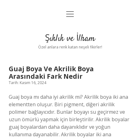
menüyü
Anasayfa
aç
Gizlilik Politikası
Şıklık ve İlham
Yasal Uyarı
Özel anlara renk katan neşeli fikirler!
Hakkımızda
Şıklık
Guaj Boya Ve Akrilik Boya
Arasındaki Fark Nedir
ve
Tarih: Kasım 16, 2024
İlham
Guaj boya mı daha iyi akrilik mi? Akrilik boya iki ana
elementten oluşur. Biri pigment, diğeri akrilik
Yazılar
polimer bağlayıcıdır. Bunlar boyayı su geçirmez ve
uzun ömürlü yapmak için birleştirilir. Akrilik boyalar
guaj boyalardan daha dayanıklıdır ve yoğun
kullanıma dayanabilir. Akrilik boyalar iki ana