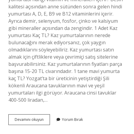
kalitesi açısından anne sütünden sonra gelen hindi
yumurtası A, D, E, B9 ve B12 vitaminlerini içerir.
Ayrıca demir, selenyum, fosfor, çinko ve kalsiyum
gibi mineraller açısından da zengindir. 1 Adet Kaz
yumurtası Kaç TL? Kaz yumurtalarının nerede
bulunacağını merak ediyorsanız, çok yaygın
olmadıklarını söyleyebiliriz. Kaz yumurtası satın
almak için çiftliklere veya çevrimiçi satış sitelerine
başvurabilirsiniz. Kaz yumurtalarının fiyatları parça
başına 15-20 TL civarındadır. 1 tane mavi yumurta
kaç TL? Yozgat’ta bir üreticinin yetiştirdiği Şili
kökenli Araucana tavuklarının mavi ve yeşil
yumurtaları ilgi görüyor. Araucana cinsi tavuklar
400-500 liradan,…
Hindi
Devamını okuyun
Yorum Bırak
Yumurtasının
Fiyatı