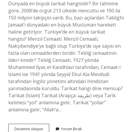
Dünyada en büyük tarikat hangisidir? Bir tahmine
göre, 2008’de örgüt 213 ülkede mevcuttu ve 100 ila
150 milyon takipçisi vardı. Bu, bazı açılardan Tablighi
Jamaat’ı dünyadaki en büyük Müslüman hareketi
haline getiriyor. Türkiye’de en büyük tarikat
hangisi? Menzil Cemaati. Menzil Cemaati,
Nakşibendiye’ye bağlı olup Türkiye’de üye sayısı en
fazla olan cemaatlerden biridir. Tebliğ cemaatinin
lideri kimdir? Tebliğ Cemaati, 1927 yılında
Muhammed İlyas el-Kandhlavi tarafından, Cemaat-i
İslami ise 1941 yılında Seyyid Ebul Ala Mevdudi
tarafından İngiliz yönetimi altındaki Hindistan
yarımadasında kuruldu. Tarikat hangi dine mensup?
Tarikat (İslam) Tarikat (Arapça: طريقة) veya Tarik
kelimesi “yol” anlamına gelir, Tarikat “yollar”
anlamına gelir, “Allah’a…
Dunyanin
Devamını okuyun
Yorum Bırak