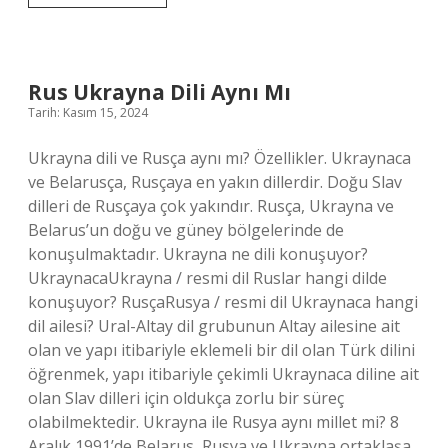
En
Büyük
Tarikat
Hangisi
Rus Ukrayna Dili Aynı Mı
Tarih: Kasım 15, 2024
Ukrayna dili ve Rusça aynı mı? Özellikler. Ukraynaca
ve Belarusça, Rusçaya en yakın dillerdir. Doğu Slav
dilleri de Rusçaya çok yakındır. Rusça, Ukrayna ve
Belarus’un doğu ve güney bölgelerinde de
konuşulmaktadır. Ukrayna ne dili konuşuyor?
UkraynacaUkrayna / resmi dil Ruslar hangi dilde
konuşuyor? RusçaRusya / resmi dil Ukraynaca hangi
dil ailesi? Ural-Altay dil grubunun Altay ailesine ait
olan ve yapı itibariyle eklemeli bir dil olan Türk dilini
öğrenmek, yapı itibariyle çekimli Ukraynaca diline ait
olan Slav dilleri için oldukça zorlu bir süreç
olabilmektedir. Ukrayna ile Rusya aynı millet mi? 8
Aralık 1991’de Belarus, Rusya ve Ukrayna ortaklaşa