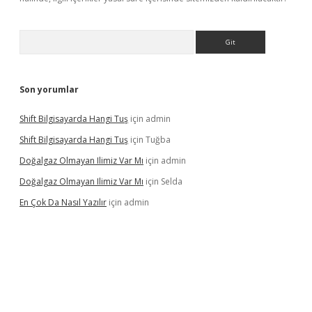
Arama
Son yorumlar
Shift Bilgisayarda Hangi Tuş
için
admin
Shift Bilgisayarda Hangi Tuş
için
Tuğba
Doğalgaz Olmayan Ilimiz Var Mı
için
admin
Doğalgaz Olmayan Ilimiz Var Mı
için
Selda
En Çok Da Nasıl Yazılır
için
admin
etexper.xyz