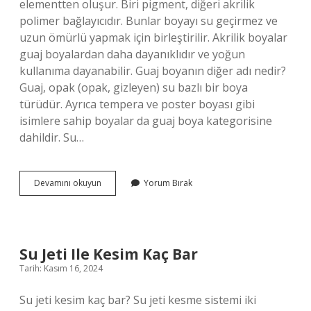
elementten oluşur. Biri pigment, diğeri akrilik
polimer bağlayıcıdır. Bunlar boyayı su geçirmez ve
uzun ömürlü yapmak için birleştirilir. Akrilik boyalar
guaj boyalardan daha dayanıklıdır ve yoğun
kullanıma dayanabilir. Guaj boyanın diğer adı nedir?
Guaj, opak (opak, gizleyen) su bazlı bir boya
türüdür. Ayrıca tempera ve poster boyası gibi
isimlere sahip boyalar da guaj boya kategorisine
dahildir. Su…
Guaj
Devamını okuyun
Yorum Bırak
Boya
Ve
Akrilik
Boya
Arasındaki
Su Jeti Ile Kesim Kaç Bar
Fark
Tarih: Kasım 16, 2024
Nedir
Su jeti kesim kaç bar? Su jeti kesme sistemi iki