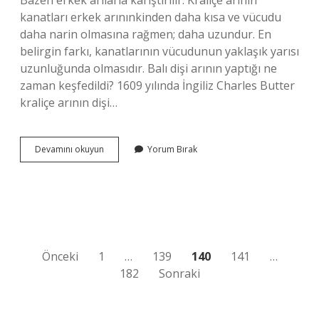
Bazen erkek arılarla karıştırılır. Kraliçe arının
kanatları erkek arınınkinden daha kısa ve vücudu
daha narin olmasına rağmen; daha uzundur. En
belirgin farkı, kanatlarının vücudunun yaklaşık yarısı
uzunluğunda olmasıdır. Balı dişi arının yaptığı ne
zaman keşfedildi? 1609 yılında İngiliz Charles Butter
kraliçe arının dişi…
Balı
Devamını okuyun
Yorum Bırak
Dişi
Arı
Mı
Yapar
Erkek
Arı
Mı
Yazı
Önceki
1
…
139
140
141
…
182
Sonraki
sayfalaması