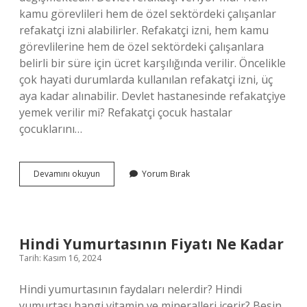
kamu görevlileri hem de özel sektördeki çalışanlar
refakatçi izni alabilirler. Refakatçi izni, hem kamu
görevlilerine hem de özel sektördeki çalışanlara
belirli bir süre için ücret karşılığında verilir. Öncelikle
çok hayati durumlarda kullanılan refakatçi izni, üç
aya kadar alınabilir. Devlet hastanesinde refakatçiye
yemek verilir mi? Refakatçi çocuk hastalar
çocuklarını…
Devlet
Devamını okuyun
Yorum Bırak
Hastanelerinde
Refakatçi
Ücreti
Alınıyor
Mu
Hindi Yumurtasının Fiyatı Ne Kadar
Tarih: Kasım 16, 2024
Hindi yumurtasının faydaları nelerdir? Hindi
yumurtası hangi vitamin ve mineralleri içerir? Besin