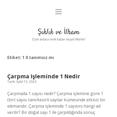
menüyü
Anasayfa
aç
Gizlilik Politikası
Şıklık ve İlham
Yasal Uyarı
Özel anlara renk katan neşeli fikirler!
Hakkımızda
Etiket:
1 0 tanımsız mı
Çarpma Işleminde 1 Nedir
Tarih: Eylül 15, 2024
Çarpmada 1 sayısı nedir? Çarpma işlemine göre 1
(bir) sayısı tam/kesirli sayılar kümesinde etkisiz bir
elemandır. Çarpma işleminde 1 sayısını hangi ad
verilir? Bir doğal sayı 1 ile çarpıldığında sonuç