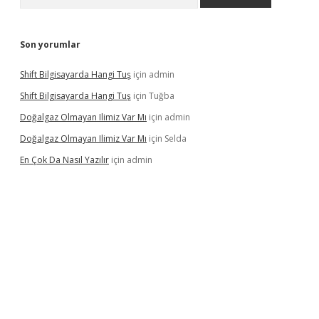
Son yorumlar
Shift Bilgisayarda Hangi Tuş
için
admin
Shift Bilgisayarda Hangi Tuş
için
Tuğba
Doğalgaz Olmayan Ilimiz Var Mı
için
admin
Doğalgaz Olmayan Ilimiz Var Mı
için
Selda
En Çok Da Nasıl Yazılır
için
admin
exbett.net/
betexper.xyz