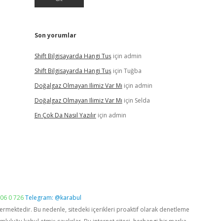
Son yorumlar
Shift Bilgisayarda Hangi Tuş
için
admin
Shift Bilgisayarda Hangi Tuş
için
Tuğba
Doğalgaz Olmayan Ilimiz Var Mı
için
admin
Doğalgaz Olmayan Ilimiz Var Mı
için
Selda
En Çok Da Nasıl Yazılır
için
admin
06 0 726
Telegram: @karabul
vermektedir. Bu nedenle, sitedeki içerikleri proaktif olarak denetleme