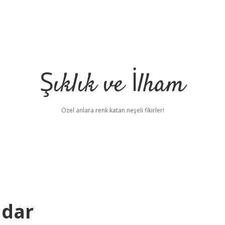
Şıklık ve İlham
Özel anlara renk katan neşeli fikirler!
adar