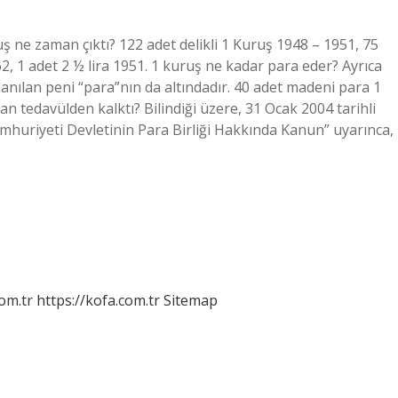
uş ne zaman çıktı? 122 adet delikli 1 Kuruş 1948 – 1951, 75
2, 1 adet 2 ½ lira 1951. 1 kuruş ne kadar para eder? Ayrıca
lanılan peni “para”nın da altındadır. 40 adet madeni para 1
man tedavülden kalktı? Bilindiği üzere, 31 Ocak 2004 tarihli
mhuriyeti Devletinin Para Birliği Hakkında Kanun” uyarınca,
om.tr
https://kofa.com.tr
Sitemap