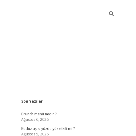
Sidebar
Son Yazılar
https://elexb
Brunch menü nedir ?
Ağustos 6, 2026
Kuduz aşısı yüzde yüz etkili mi ?
Ağustos 5, 2026