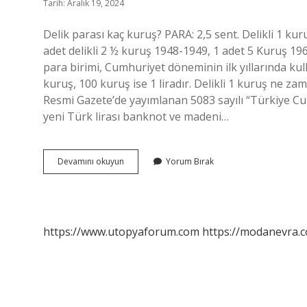
Tarih: Aralık 19, 2024
Delik parası kaç kuruş? PARA: 2,5 sent. Delikli 1 kur
adet delikli 2 ½ kuruş 1948-1949, 1 adet 5 Kuruş 196
para birimi, Cumhuriyet döneminin ilk yıllarında kul
kuruş, 100 kuruş ise 1 liradır. Delikli 1 kuruş ne za
Resmi Gazete’de yayımlanan 5083 sayılı “Türkiye Cu
yeni Türk lirası banknot ve madeni…
Delikli
Devamını okuyun
Yorum Bırak
1
Kuruş
Ne
Kadar
https://www.utopyaforum.com
https://modanevra.c