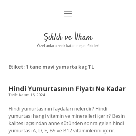
menüyü
Anasayfa
aç
Gizlilik Politikası
Şıklık ve İlham
Yasal Uyarı
Özel anlara renk katan neşeli fikirler!
Hakkımızda
Etiket:
1 tane mavi yumurta kaç TL
Hindi Yumurtasının Fiyatı Ne Kadar
Tarih: Kasım 16, 2024
Hindi yumurtasının faydaları nelerdir? Hindi
yumurtası hangi vitamin ve mineralleri içerir? Besin
kalitesi açısından anne sütünden sonra gelen hindi
yumurtası A, D, E, B9 ve B12 vitaminlerini içerir.