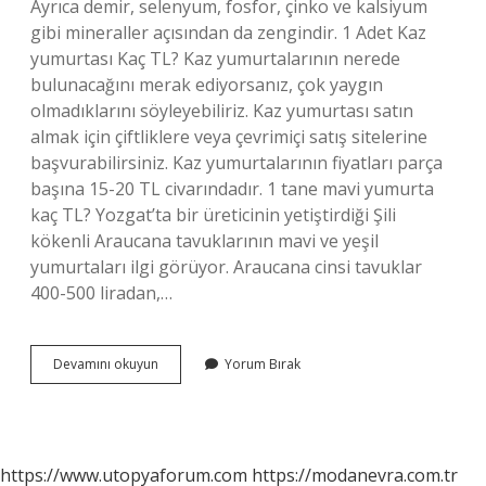
Ayrıca demir, selenyum, fosfor, çinko ve kalsiyum
gibi mineraller açısından da zengindir. 1 Adet Kaz
yumurtası Kaç TL? Kaz yumurtalarının nerede
bulunacağını merak ediyorsanız, çok yaygın
olmadıklarını söyleyebiliriz. Kaz yumurtası satın
almak için çiftliklere veya çevrimiçi satış sitelerine
başvurabilirsiniz. Kaz yumurtalarının fiyatları parça
başına 15-20 TL civarındadır. 1 tane mavi yumurta
kaç TL? Yozgat’ta bir üreticinin yetiştirdiği Şili
kökenli Araucana tavuklarının mavi ve yeşil
yumurtaları ilgi görüyor. Araucana cinsi tavuklar
400-500 liradan,…
Hindi
Devamını okuyun
Yorum Bırak
Yumurtasının
Fiyatı
Ne
Kadar
https://www.utopyaforum.com
https://modanevra.com.tr