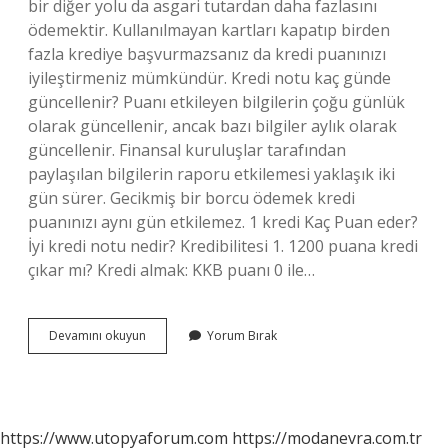
bir diğer yolu da asgari tutardan daha fazlasını
ödemektir. Kullanılmayan kartları kapatıp birden
fazla krediye başvurmazsanız da kredi puanınızı
iyileştirmeniz mümkündür. Kredi notu kaç günde
güncellenir? Puanı etkileyen bilgilerin çoğu günlük
olarak güncellenir, ancak bazı bilgiler aylık olarak
güncellenir. Finansal kuruluşlar tarafından
paylaşılan bilgilerin raporu etkilemesi yaklaşık iki
gün sürer. Gecikmiş bir borcu ödemek kredi
puanınızı aynı gün etkilemez. 1 kredi Kaç Puan eder?
İyi kredi notu nedir? Kredibilitesi 1. 1200 puana kredi
çıkar mı? Kredi almak: KKB puanı 0 ile…
Kredi
Devamını okuyun
Yorum Bırak
Notu
Bir
Ayda
Ne
Kadar
https://www.utopyaforum.com
https://modanevra.com.tr
Yukselir