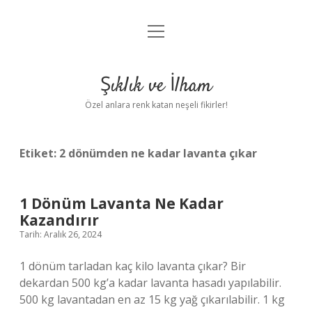
menüyü
Anasayfa
aç
Gizlilik Politikası
Şıklık ve İlham
Yasal Uyarı
Özel anlara renk katan neşeli fikirler!
Hakkımızda
Etiket:
2 dönümden ne kadar lavanta çıkar
1 Dönüm Lavanta Ne Kadar
Kazandırır
Tarih: Aralık 26, 2024
1 dönüm tarladan kaç kilo lavanta çıkar? Bir
dekardan 500 kg’a kadar lavanta hasadı yapılabilir.
500 kg lavantadan en az 15 kg yağ çıkarılabilir. 1 kg