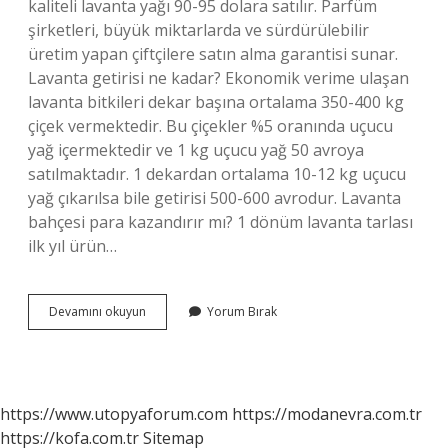
kaliteli lavanta yağı 90-95 dolara satılır. Parfüm
şirketleri, büyük miktarlarda ve sürdürülebilir
üretim yapan çiftçilere satın alma garantisi sunar.
Lavanta getirisi ne kadar? Ekonomik verime ulaşan
lavanta bitkileri dekar başına ortalama 350-400 kg
çiçek vermektedir. Bu çiçekler %5 oranında uçucu
yağ içermektedir ve 1 kg uçucu yağ 50 avroya
satılmaktadır. 1 dekardan ortalama 10-12 kg uçucu
yağ çıkarılsa bile getirisi 500-600 avrodur. Lavanta
bahçesi para kazandırır mı? 1 dönüm lavanta tarlası
ilk yıl ürün…
1
Devamını okuyun
Yorum Bırak
Dönüm
Lavanta
Ne
Kadar
Kazandırır
https://www.utopyaforum.com
https://modanevra.com.tr
https://kofa.com.tr
Sitemap