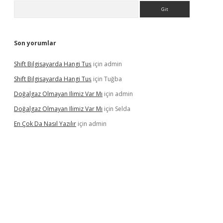
Arama
Son yorumlar
Shift Bilgisayarda Hangi Tuş
için
admin
Shift Bilgisayarda Hangi Tuş
için
Tuğba
Doğalgaz Olmayan Ilimiz Var Mı
için
admin
Doğalgaz Olmayan Ilimiz Var Mı
için
Selda
En Çok Da Nasıl Yazılır
için
admin
exbett.net/
betexper.xyz