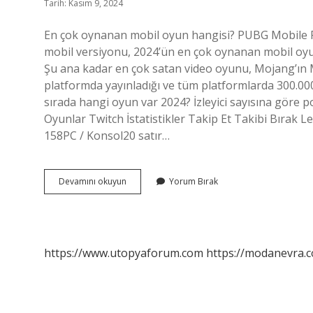
Tarih: Kasım 9, 2024
En çok oynanan mobil oyun hangisi? PUBG Mobile 
mobil versiyonu, 2024’ün en çok oynanan mobil oyunl
Şu ana kadar en çok satan video oyunu, Mojang’ın Ma
platformda yayınladığı ve tüm platformlarda 300.000
sırada hangi oyun var 2024? İzleyici sayısına göre
Oyunlar Twitch İstatistikler Takip Et Takibi Bırak 
158PC / Konsol20 satır…
En
Devamını okuyun
Yorum Bırak
Çok
Oynanan
Mobil
Oyun
Nedir
https://www.utopyaforum.com
https://modanevra.c