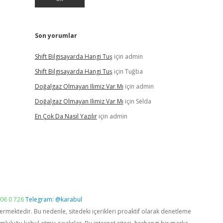
Son yorumlar
Shift Bilgisayarda Hangi Tuş
için
admin
Shift Bilgisayarda Hangi Tuş
için
Tuğba
Doğalgaz Olmayan Ilimiz Var Mı
için
admin
Doğalgaz Olmayan Ilimiz Var Mı
için
Selda
En Çok Da Nasıl Yazılır
için
admin
06 0 726
Telegram: @karabul
vermektedir. Bu nedenle, sitedeki içerikleri proaktif olarak denetleme