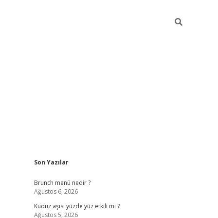
Sidebar
Son Yazılar
https://elexbett.ne
Brunch menü nedir ?
Ağustos 6, 2026
Kuduz aşısı yüzde yüz etkili mi ?
Ağustos 5, 2026