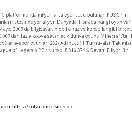
PC platformunda milyonlarca oyuncusu bulunan PUBG’nin
arı listesinde yer alıyor. Dünyada 1. sırada hangi oyun var
yıs 2009’da bilgisayar, mobil cihaz ve konsollar gibi birçok
.000’dan fazla kopya satan açık dünya oyunu Minecraft’tır. 
 popüler e-spor oyunları 2024Adıİpucu11 Turnuvalar Takımlar
League of Legends PC / Konsol 8.810.374 $ Devam Ediyor: 3 /
om.tr
https://kofa.com.tr
Sitemap