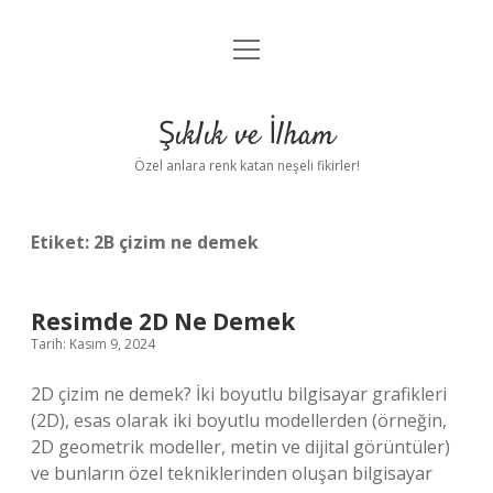
menüyü
Anasayfa
aç
Gizlilik Politikası
Şıklık ve İlham
Yasal Uyarı
Özel anlara renk katan neşeli fikirler!
Hakkımızda
Etiket:
2B çizim ne demek
Resimde 2D Ne Demek
Tarih: Kasım 9, 2024
2D çizim ne demek? İki boyutlu bilgisayar grafikleri
(2D), esas olarak iki boyutlu modellerden (örneğin,
2D geometrik modeller, metin ve dijital görüntüler)
ve bunların özel tekniklerinden oluşan bilgisayar