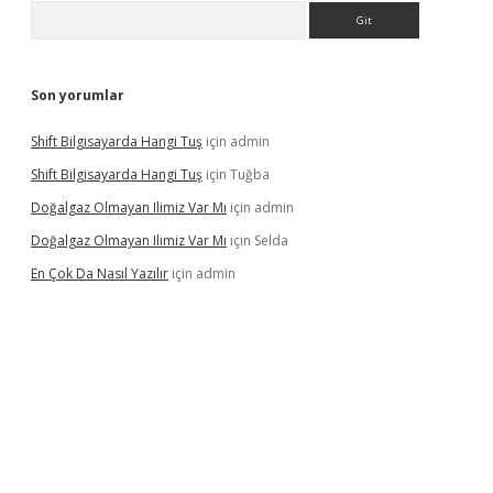
Arama
Son yorumlar
Shift Bilgisayarda Hangi Tuş
için
admin
Shift Bilgisayarda Hangi Tuş
için
Tuğba
Doğalgaz Olmayan Ilimiz Var Mı
için
admin
Doğalgaz Olmayan Ilimiz Var Mı
için
Selda
En Çok Da Nasıl Yazılır
için
admin
exbett.net/
betexper.xyz