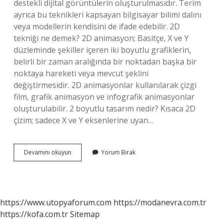
destekli dijital görüntülerin oluşturulmasıdır. Terim
ayrıca bu teknikleri kapsayan bilgisayar bilimi dalını
veya modellerin kendisini de ifade edebilir. 2D
tekniği ne demek? 2D animasyon; Basitçe, X ve Y
düzleminde şekiller içeren iki boyutlu grafiklerin,
belirli bir zaman aralığında bir noktadan başka bir
noktaya hareketi veya mevcut şeklini
değiştirmesidir. 2D animasyonlar kullanılarak çizgi
film, grafik animasyon ve infografik animasyonlar
oluşturulabilir. 2 boyutlu tasarım nedir? Kısaca 2D
çizim; sadece X ve Y eksenlerine uyan…
Resimde
Devamını okuyun
Yorum Bırak
2D
Ne
Demek
https://www.utopyaforum.com
https://modanevra.com.tr
https://kofa.com.tr
Sitemap