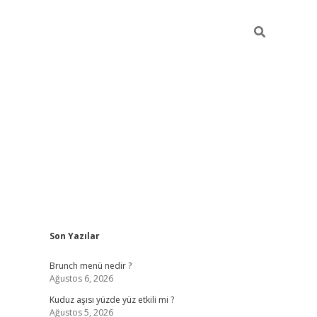
Sidebar
Son Yazılar
https://elexbett.n
Brunch menü nedir ?
Ağustos 6, 2026
Kuduz aşısı yüzde yüz etkili mi ?
Ağustos 5, 2026