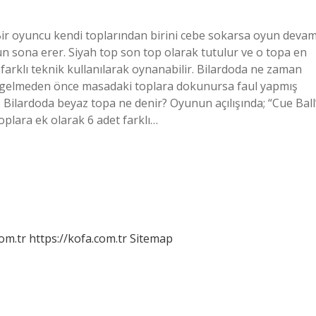
Bir oyuncu kendi toplarından birini cebe sokarsa oyun deva
n sona erer. Siyah top son top olarak tutulur ve o topa en
arklı teknik kullanılarak oynanabilir. Bilardoda ne zaman
ası gelmeden önce masadaki toplara dokunursa faul yapmış
. Bilardoda beyaz topa ne denir? Oyunun açılışında; “Cue Ball
toplara ek olarak 6 adet farklı…
om.tr
https://kofa.com.tr
Sitemap