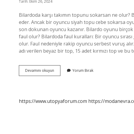
Tarih: Ekim 26, 2024
Bilardoda karşı takımın topunu sokarsan ne olur? 
eder. Ancak bir oyuncu siyah topu cebe sokarsa oyu
son dokunan oyuncu kazanır. Bilardo oyunu birçok f
faul olur? Bilardoda faul kuralları: Bir oyuncu sır
olur. Faul nedeniyle rakip oyuncu serbest vuruş alır
adı verilen beyaz bir top, 15 adet kırmızı top ve bu 
Bilardoda
Devamını okuyun
Yorum Bırak
Beyaz
Top
Deliğe
Girerse
Ne
https://www.utopyaforum.com
https://modanevra.c
Olur