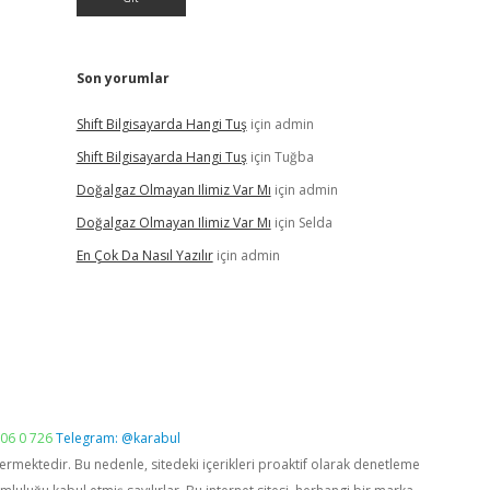
Son yorumlar
Shift Bilgisayarda Hangi Tuş
için
admin
Shift Bilgisayarda Hangi Tuş
için
Tuğba
Doğalgaz Olmayan Ilimiz Var Mı
için
admin
Doğalgaz Olmayan Ilimiz Var Mı
için
Selda
En Çok Da Nasıl Yazılır
için
admin
06 0 726
Telegram: @karabul
vermektedir. Bu nedenle, sitedeki içerikleri proaktif olarak denetleme