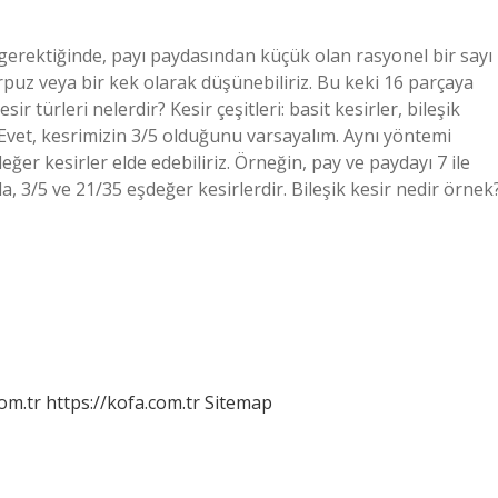
 gerektiğinde, payı paydasından küçük olan rasyonel bir sayı
arpuz veya bir kek olarak düşünebiliriz. Bu keki 16 parçaya
sir türleri nelerdir? Kesir çeşitleri: basit kesirler, bileşik
r? Evet, kesrimizin 3/5 olduğunu varsayalım. Aynı yöntemi
ğer kesirler elde edebiliriz. Örneğin, pay ve paydayı 7 ile
, 3/5 ve 21/35 eşdeğer kesirlerdir. Bileşik kesir nedir örnek
om.tr
https://kofa.com.tr
Sitemap