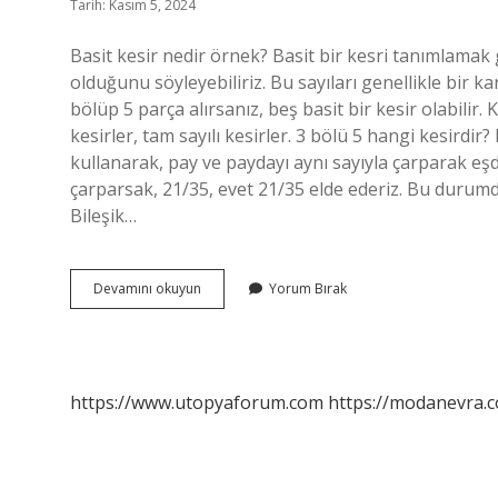
Tarih: Kasım 5, 2024
Basit kesir nedir örnek? Basit bir kesri tanımlamak
olduğunu söyleyebiliriz. Bu sayıları genellikle bir k
bölüp 5 parça alırsanız, beş basit bir kesir olabilir. Ke
kesirler, tam sayılı kesirler. 3 bölü 5 hangi kesirdi
kullanarak, pay ve paydayı aynı sayıyla çarparak eşde
çarparsak, 21/35, evet 21/35 elde ederiz. Bu durumda
Bileşik…
4
Devamını okuyun
Yorum Bırak
6
Hangi
Kesirdir
https://www.utopyaforum.com
https://modanevra.c