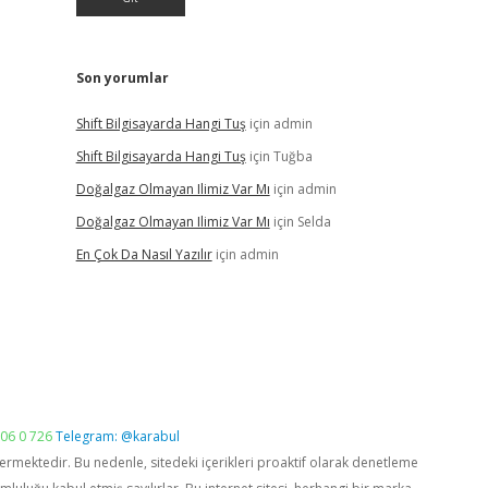
Son yorumlar
Shift Bilgisayarda Hangi Tuş
için
admin
Shift Bilgisayarda Hangi Tuş
için
Tuğba
Doğalgaz Olmayan Ilimiz Var Mı
için
admin
Doğalgaz Olmayan Ilimiz Var Mı
için
Selda
En Çok Da Nasıl Yazılır
için
admin
06 0 726
Telegram: @karabul
vermektedir. Bu nedenle, sitedeki içerikleri proaktif olarak denetleme