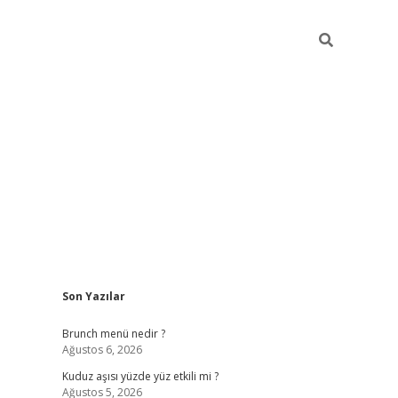
Sidebar
Son Yazılar
https://elexbett.net
Brunch menü nedir ?
Ağustos 6, 2026
Kuduz aşısı yüzde yüz etkili mi ?
Ağustos 5, 2026