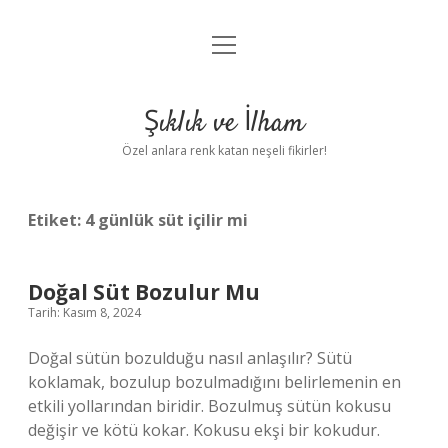
menüyü
Anasayfa
aç
Gizlilik Politikası
Şıklık ve İlham
Yasal Uyarı
Özel anlara renk katan neşeli fikirler!
Hakkımızda
Etiket:
4 günlük süt içilir mi
Doğal Süt Bozulur Mu
Tarih: Kasım 8, 2024
Doğal sütün bozulduğu nasıl anlaşılır? Sütü
koklamak, bozulup bozulmadığını belirlemenin en
etkili yollarından biridir. Bozulmuş sütün kokusu
değişir ve kötü kokar. Kokusu ekşi bir kokudur.