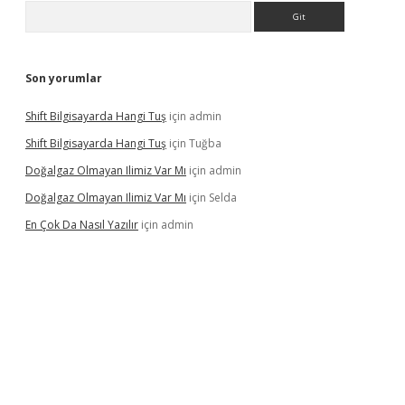
Arama
Son yorumlar
Shift Bilgisayarda Hangi Tuş
için
admin
Shift Bilgisayarda Hangi Tuş
için
Tuğba
Doğalgaz Olmayan Ilimiz Var Mı
için
admin
Doğalgaz Olmayan Ilimiz Var Mı
için
Selda
En Çok Da Nasıl Yazılır
için
admin
lexbett.net/
betexper.xyz