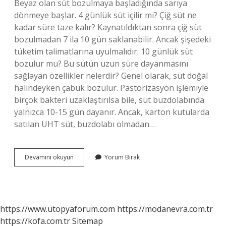
Beyaz olan süt bozulmaya başladığında sarıya
dönmeye başlar. 4 günlük süt içilir mi? Çiğ süt ne
kadar süre taze kalır? Kaynatıldıktan sonra çiğ süt
bozulmadan 7 ila 10 gün saklanabilir. Ancak şişedeki
tüketim talimatlarına uyulmalıdır. 10 günlük süt
bozulur mu? Bu sütün uzun süre dayanmasını
sağlayan özellikler nelerdir? Genel olarak, süt doğal
halindeyken çabuk bozulur. Pastörizasyon işlemiyle
birçok bakteri uzaklaştırılsa bile, süt buzdolabında
yalnızca 10-15 gün dayanır. Ancak, karton kutularda
satılan UHT süt, buzdolabı olmadan…
Doğal
Devamını okuyun
Yorum Bırak
Süt
Bozulur
Mu
https://www.utopyaforum.com
https://modanevra.com.tr
https://kofa.com.tr
Sitemap