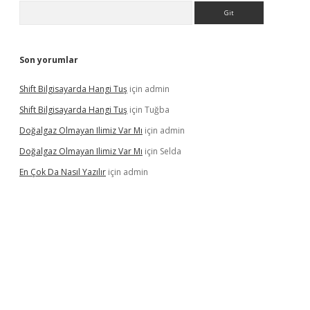
Arama
Son yorumlar
Shift Bilgisayarda Hangi Tuş
için
admin
Shift Bilgisayarda Hangi Tuş
için
Tuğba
Doğalgaz Olmayan Ilimiz Var Mı
için
admin
Doğalgaz Olmayan Ilimiz Var Mı
için
Selda
En Çok Da Nasıl Yazılır
için
admin
exbett.net/
betexper.xyz