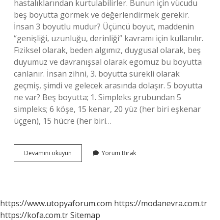
hastalıklarından kurtulabilirler. Bunun için vücudu
beş boyutta görmek ve değerlendirmek gerekir.
İnsan 3 boyutlu mudur? Üçüncü boyut, maddenin
“genişliği, uzunluğu, derinliği” kavramı için kullanılır.
Fiziksel olarak, beden algımız, duygusal olarak, beş
duyumuz ve davranışsal olarak egomuz bu boyutta
canlanır. İnsan zihni, 3. boyutta sürekli olarak
geçmiş, şimdi ve gelecek arasında dolaşır. 5 boyutta
ne var? Beş boyutta; 1. Simpleks grubundan 5
simpleks; 6 köşe, 15 kenar, 20 yüz (her biri eşkenar
üçgen), 15 hücre (her biri…
Insan
Devamını okuyun
Yorum Bırak
Kaç
Boyutlu
Bir
Varlıktır
https://www.utopyaforum.com
https://modanevra.com.tr
https://kofa.com.tr
Sitemap