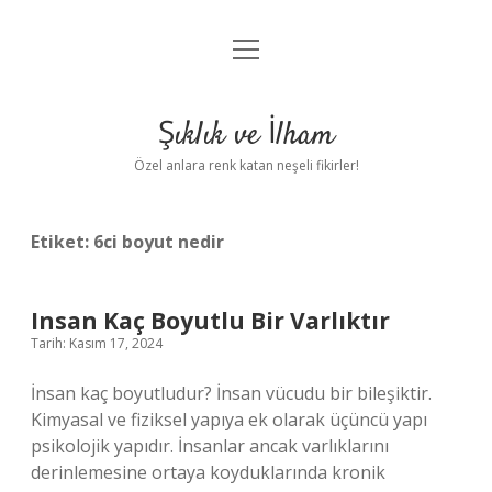
menüyü
Anasayfa
aç
Gizlilik Politikası
Şıklık ve İlham
Yasal Uyarı
Özel anlara renk katan neşeli fikirler!
Hakkımızda
Etiket:
6ci boyut nedir
Insan Kaç Boyutlu Bir Varlıktır
Tarih: Kasım 17, 2024
İnsan kaç boyutludur? İnsan vücudu bir bileşiktir.
Kimyasal ve fiziksel yapıya ek olarak üçüncü yapı
psikolojik yapıdır. İnsanlar ancak varlıklarını
derinlemesine ortaya koyduklarında kronik