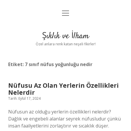
menüyü
Anasayfa
aç
Gizlilik Politikası
Şıklık ve İlham
Yasal Uyarı
Özel anlara renk katan neşeli fikirler!
Hakkımızda
Etiket:
7 sınıf nüfus yoğunluğu nedir
Nüfusu Az Olan Yerlerin Özellikleri
Nelerdir
Tarih: Eylül 17, 2024
Nüfusun az olduğu yerlerin özellikleri nelerdir?
Dağlık ve engebeli alanlar seyrek nüfusludur çünkü
insan faaliyetlerini zorlaştırır ve sıcaklık düşer.