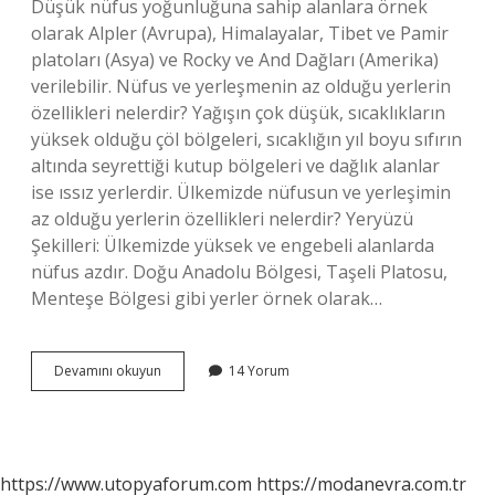
Düşük nüfus yoğunluğuna sahip alanlara örnek
olarak Alpler (Avrupa), Himalayalar, Tibet ve Pamir
platoları (Asya) ve Rocky ve And Dağları (Amerika)
verilebilir. Nüfus ve yerleşmenin az olduğu yerlerin
özellikleri nelerdir? Yağışın çok düşük, sıcaklıkların
yüksek olduğu çöl bölgeleri, sıcaklığın yıl boyu sıfırın
altında seyrettiği kutup bölgeleri ve dağlık alanlar
ise ıssız yerlerdir. Ülkemizde nüfusun ve yerleşimin
az olduğu yerlerin özellikleri nelerdir? Yeryüzü
Şekilleri: Ülkemizde yüksek ve engebeli alanlarda
nüfus azdır. Doğu Anadolu Bölgesi, Taşeli Platosu,
Menteşe Bölgesi gibi yerler örnek olarak…
Nüfusu
Devamını okuyun
14 Yorum
Az
Olan
Yerlerin
Özellikleri
Nelerdir
https://www.utopyaforum.com
https://modanevra.com.tr