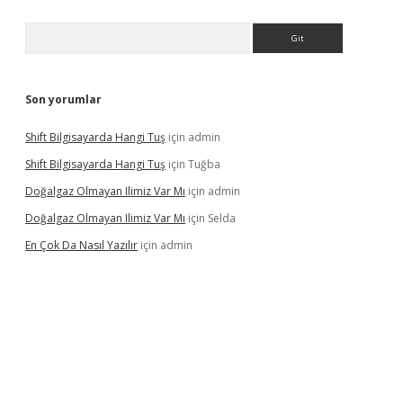
Arama
Son yorumlar
Shift Bilgisayarda Hangi Tuş
için
admin
Shift Bilgisayarda Hangi Tuş
için
Tuğba
Doğalgaz Olmayan Ilimiz Var Mı
için
admin
Doğalgaz Olmayan Ilimiz Var Mı
için
Selda
En Çok Da Nasıl Yazılır
için
admin
ttps://elexbett.net/
betexper.xyz