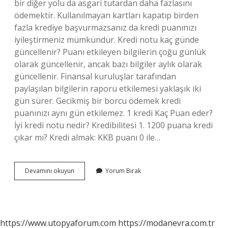
bir diğer yolu da asgari tutardan daha fazlasını
ödemektir. Kullanılmayan kartları kapatıp birden
fazla krediye başvurmazsanız da kredi puanınızı
iyileştirmeniz mümkündür. Kredi notu kaç günde
güncellenir? Puanı etkileyen bilgilerin çoğu günlük
olarak güncellenir, ancak bazı bilgiler aylık olarak
güncellenir. Finansal kuruluşlar tarafından
paylaşılan bilgilerin raporu etkilemesi yaklaşık iki
gün sürer. Gecikmiş bir borcu ödemek kredi
puanınızı aynı gün etkilemez. 1 kredi Kaç Puan eder?
İyi kredi notu nedir? Kredibilitesi 1. 1200 puana kredi
çıkar mı? Kredi almak: KKB puanı 0 ile…
Kredi
Devamını okuyun
Yorum Bırak
Notu
Bir
Ayda
Ne
Kadar
https://www.utopyaforum.com
https://modanevra.com.tr
Yukselir