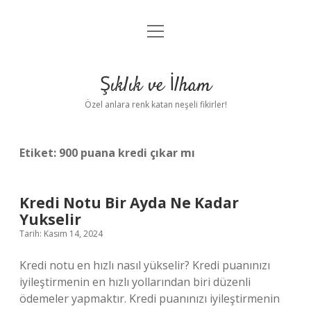
menüyü
Anasayfa
aç
Gizlilik Politikası
Şıklık ve İlham
Yasal Uyarı
Özel anlara renk katan neşeli fikirler!
Hakkımızda
Etiket:
900 puana kredi çıkar mı
Kredi Notu Bir Ayda Ne Kadar
Yukselir
Tarih: Kasım 14, 2024
Kredi notu en hızlı nasıl yükselir? Kredi puanınızı
iyileştirmenin en hızlı yollarından biri düzenli
ödemeler yapmaktır. Kredi puanınızı iyileştirmenin