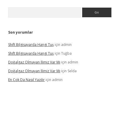
Arama
Son yorumlar
Shift Bilgisayarda Hangi Tuş
için
admin
Shift Bilgisayarda Hangi Tuş
için
Tuğba
Doğalgaz Olmayan Ilimiz Var Mı
için
admin
Doğalgaz Olmayan Ilimiz Var Mı
için
Selda
En Çok Da Nasıl Yazılır
için
admin
exbett.net/
betexper.xyz