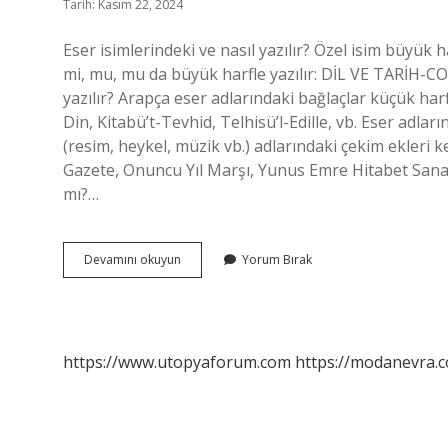
Tarih: Kasım 22, 2024
Eser isimlerindeki ve nasıl yazılır? Özel isim büyük har
mi, mu, mu da büyük harfle yazılır: DİL VE TARİH-CO
yazılır? Arapça eser adlarındaki bağlaçlar küçük harf
Din, Kitabü’t-Tevhid, Telhisü’l-Edille, vb. Eser adları
(resim, heykel, müzik vb.) adlarındaki çekim ekleri ke
Gazete, Onuncu Yıl Marşı, Yunus Emre Hitabet Sanatı.
mı?…
Eser
Devamını okuyun
Yorum Bırak
Adlarında
Ve
Nasıl
Yazılır
https://www.utopyaforum.com
https://modanevra.c