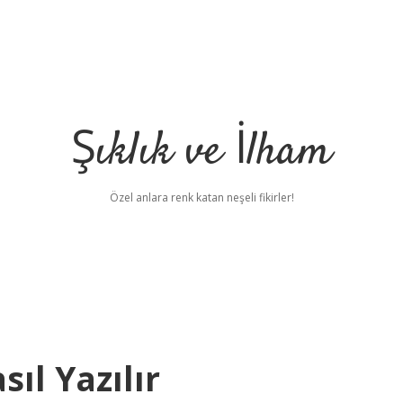
Şıklık ve İlham
Özel anlara renk katan neşeli fikirler!
ıl Yazılır