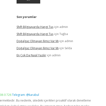
Son yorumlar
Shift Bilgisayarda Hangi Tuş
için
admin
Shift Bilgisayarda Hangi Tuş
için
Tuğba
Doğalgaz Olmayan Ilimiz Var Mı
için
admin
Doğalgaz Olmayan Ilimiz Var Mı
için
Selda
En Çok Da Nasıl Yazılır
için
admin
06 0 726
Telegram: @karabul
vermektedir. Bu nedenle, sitedeki içerikleri proaktif olarak denetleme