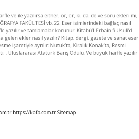
fle ve ile yazılırsa either, or, or, ki, da, de ve soru ekleri mi,
ĞRAFYA FAKÜLTESİ vb. 22. Eser isimlerindeki bağlaç nasıl
le yazılır ve tamlamalar korunur: Kitabü’l-Erbain fi Usuli’d-
na gelen ekler nasıl yazılır? Kitap, dergi, gazete ve sanat eser
sme işaretiyle ayrılır: Nutuk’ta, Kiralık Konak’ta, Resmi
 , Uluslararası Atatürk Barış Ödülü. Ve büyük harfle yazılır
om.tr
https://kofa.com.tr
Sitemap