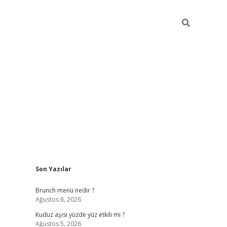
Sidebar
Son Yazılar
https://elexbett.ne
Brunch menü nedir ?
Ağustos 6, 2026
Kuduz aşısı yüzde yüz etkili mi ?
Ağustos 5, 2026