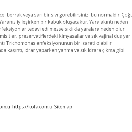
nce, berrak veya sarı bir sıvı görebilirsiniz, bu normaldir. Çoğ
 Yaranız iyileşirken bir kabuk oluşacaktır. Yara akıntı neden
feksiyonlar tedavi edilmezse sıklıkla yaralara neden olur.
misitler, prezervatiflerdeki kimyasallar ve sık vajinal duş yer
kıntı Trichomonas enfeksiyonunun bir işareti olabilir.
onda kaşıntı, idrar yaparken yanma ve sık idrara çıkma gibi
om.tr
https://kofa.com.tr
Sitemap