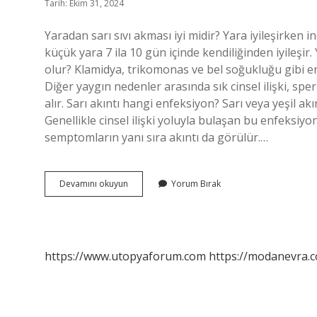
Tarih: Ekim 31, 2024
Yaradan sarı sıvı akması iyi midir? Yara iyileşirken i
küçük yara 7 ila 10 gün içinde kendiliğinden iyileşir.
olur? Klamidya, trikomonas ve bel soğukluğu gibi en
Diğer yaygın nedenler arasında sık cinsel ilişki, sper
alır. Sarı akıntı hangi enfeksiyon? Sarı veya yeşil a
Genellikle cinsel ilişki yoluyla bulaşan bu enfeksiy
semptomların yanı sıra akıntı da görülür.…
Yaradan
Devamını okuyun
Yorum Bırak
Sarı
Akıntı
Neden
Olur
https://www.utopyaforum.com
https://modanevra.c