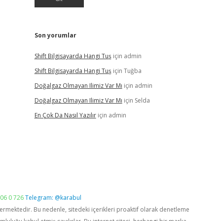
Son yorumlar
Shift Bilgisayarda Hangi Tuş
için
admin
Shift Bilgisayarda Hangi Tuş
için
Tuğba
Doğalgaz Olmayan Ilimiz Var Mı
için
admin
Doğalgaz Olmayan Ilimiz Var Mı
için
Selda
En Çok Da Nasıl Yazılır
için
admin
06 0 726
Telegram: @karabul
vermektedir. Bu nedenle, sitedeki içerikleri proaktif olarak denetleme