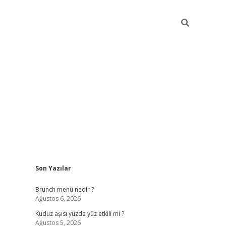
Sidebar
Son Yazılar
https://elexbett
Brunch menü nedir ?
Ağustos 6, 2026
Kuduz aşısı yüzde yüz etkili mi ?
Ağustos 5, 2026