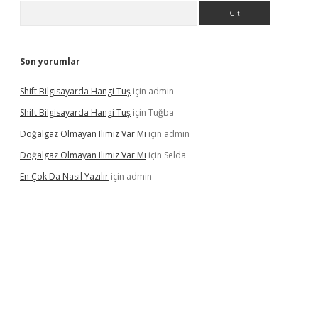
Arama
Son yorumlar
Shift Bilgisayarda Hangi Tuş
için
admin
Shift Bilgisayarda Hangi Tuş
için
Tuğba
Doğalgaz Olmayan Ilimiz Var Mı
için
admin
Doğalgaz Olmayan Ilimiz Var Mı
için
Selda
En Çok Da Nasıl Yazılır
için
admin
exbett.net/
betexper.xyz