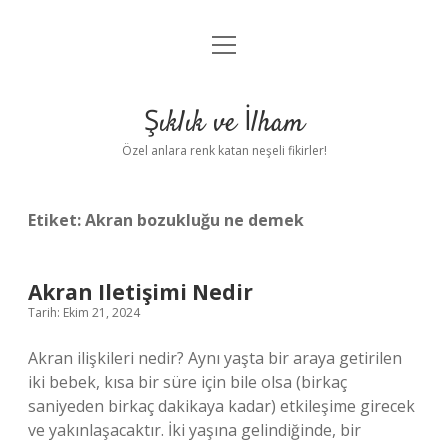
menüyü
Anasayfa
aç
Gizlilik Politikası
Şıklık ve İlham
Yasal Uyarı
Özel anlara renk katan neşeli fikirler!
Hakkımızda
Etiket:
Akran bozukluğu ne demek
Akran Iletişimi Nedir
Tarih: Ekim 21, 2024
Akran ilişkileri nedir? Aynı yaşta bir araya getirilen
iki bebek, kısa bir süre için bile olsa (birkaç
saniyeden birkaç dakikaya kadar) etkileşime girecek
ve yakınlaşacaktır. İki yaşına gelindiğinde, bir