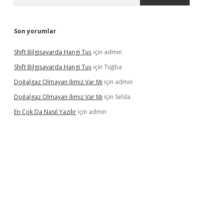
Son yorumlar
Shift Bilgisayarda Hangi Tuş
için
admin
Shift Bilgisayarda Hangi Tuş
için
Tuğba
Doğalgaz Olmayan Ilimiz Var Mı
için
admin
Doğalgaz Olmayan Ilimiz Var Mı
için
Selda
En Çok Da Nasıl Yazılır
için
admin
exbett.net/
betexper.xyz