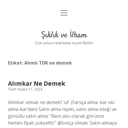
menüyü
Anasayfa
aç
Gizlilik Politikası
Şıklık ve İlham
Yasal Uyarı
Özel anlara renk katan neşeli fikirler!
Hakkımızda
Etiket:
Alımlı TDK ne demek
Alımkar Ne Demek
Tarih: Kasım 17, 2024
Alımkar olmak ne demek? sıf. (Farsça alma.-kar eki
alma-kar’dan) Satın alma niyeti, satın alma isteği ve
gönüllü satın alma: “Beni alıcı olarak görünce
hemen fiyatı yükseltti.” ѻ Dostça olmak: Satın almaya