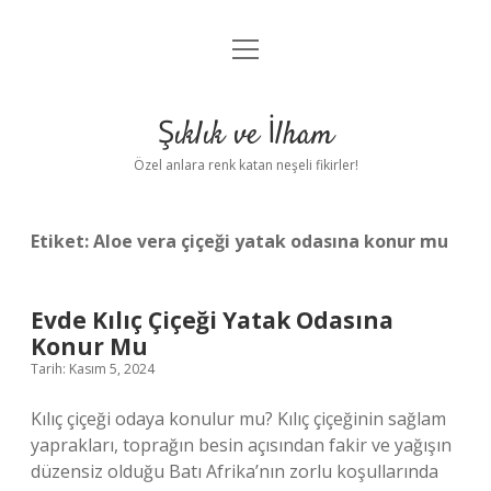
menüyü
Anasayfa
aç
Gizlilik Politikası
Şıklık ve İlham
Yasal Uyarı
Özel anlara renk katan neşeli fikirler!
Hakkımızda
Etiket:
Aloe vera çiçeği yatak odasına konur mu
Evde Kılıç Çiçeği Yatak Odasına
Konur Mu
Tarih: Kasım 5, 2024
Kılıç çiçeği odaya konulur mu? Kılıç çiçeğinin sağlam
yaprakları, toprağın besin açısından fakir ve yağışın
düzensiz olduğu Batı Afrika’nın zorlu koşullarında