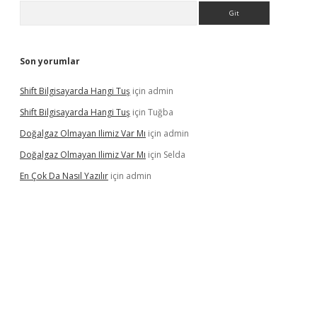
Arama
Son yorumlar
Shift Bilgisayarda Hangi Tuş
için
admin
Shift Bilgisayarda Hangi Tuş
için
Tuğba
Doğalgaz Olmayan Ilimiz Var Mı
için
admin
Doğalgaz Olmayan Ilimiz Var Mı
için
Selda
En Çok Da Nasıl Yazılır
için
admin
lexbett.net/
betexper.xyz