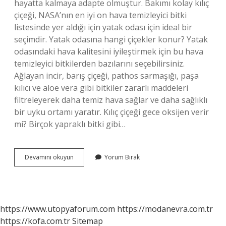
hayatta kalmaya adapte olmuştur. Bakımı kolay kılıç
çiçeği, NASA’nın en iyi on hava temizleyici bitki
listesinde yer aldığı için yatak odası için ideal bir
seçimdir. Yatak odasına hangi çiçekler konur? Yatak
odasındaki hava kalitesini iyileştirmek için bu hava
temizleyici bitkilerden bazılarını seçebilirsiniz.
Ağlayan incir, barış çiçeği, pathos sarmaşığı, paşa
kılıcı ve aloe vera gibi bitkiler zararlı maddeleri
filtreleyerek daha temiz hava sağlar ve daha sağlıklı
bir uyku ortamı yaratır. Kılıç çiçeği gece oksijen verir
mi? Birçok yapraklı bitki gibi…
Evde
Devamını okuyun
Yorum Bırak
Kılıç
Çiçeği
Yatak
Odasına
Konur
https://www.utopyaforum.com
https://modanevra.com.tr
Mu
https://kofa.com.tr
Sitemap