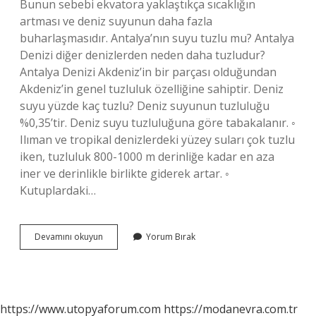
Bunun sebebi ekvatora yaklaştıkça sıcaklığın
artması ve deniz suyunun daha fazla
buharlaşmasıdır. Antalya’nın suyu tuzlu mu? Antalya
Denizi diğer denizlerden neden daha tuzludur?
Antalya Denizi Akdeniz’in bir parçası olduğundan
Akdeniz’in genel tuzluluk özelliğine sahiptir. Deniz
suyu yüzde kaç tuzlu? Deniz suyunun tuzluluğu
%0,35’tir. Deniz suyu tuzluluğuna göre tabakalanır. ◦
Ilıman ve tropikal denizlerdeki yüzey suları çok tuzlu
iken, tuzluluk 800-1000 m derinliğe kadar en aza
iner ve derinlikle birlikte giderek artar. ◦
Kutuplardaki…
Antalya
Devamını okuyun
Yorum Bırak
Denizi
Tuzlu
Mu
https://www.utopyaforum.com
https://modanevra.com.tr