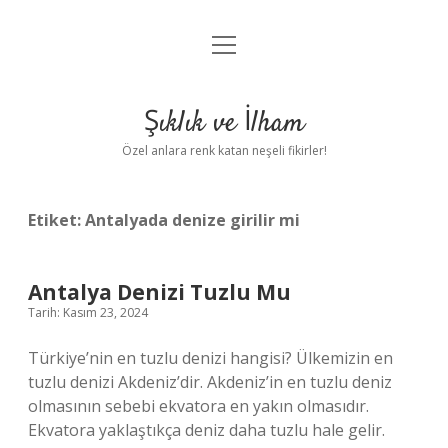
menüyü
Anasayfa
aç
Gizlilik Politikası
Şıklık ve İlham
Yasal Uyarı
Özel anlara renk katan neşeli fikirler!
Hakkımızda
Etiket:
Antalyada denize girilir mi
Antalya Denizi Tuzlu Mu
Tarih: Kasım 23, 2024
Türkiye’nin en tuzlu denizi hangisi? Ülkemizin en
tuzlu denizi Akdeniz’dir. Akdeniz’in en tuzlu deniz
olmasının sebebi ekvatora en yakın olmasıdır.
Ekvatora yaklaştıkça deniz daha tuzlu hale gelir.