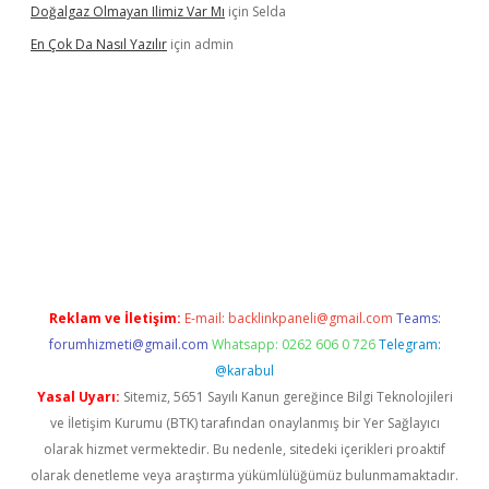
Doğalgaz Olmayan Ilimiz Var Mı
için
Selda
En Çok Da Nasıl Yazılır
için
admin
exbett.net/
betexper.xyz
Reklam ve İletişim:
E-mail:
backlinkpaneli@gmail.com
Teams:
forumhizmeti@gmail.com
Whatsapp: 0262 606 0 726
Telegram:
@karabul
Yasal Uyarı:
Sitemiz, 5651 Sayılı Kanun gereğince Bilgi Teknolojileri
ve İletişim Kurumu (BTK) tarafından onaylanmış bir Yer Sağlayıcı
olarak hizmet vermektedir. Bu nedenle, sitedeki içerikleri proaktif
olarak denetleme veya araştırma yükümlülüğümüz bulunmamaktadır.