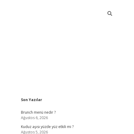
Sidebar
Son Yazılar
https://elexbett.ne
Brunch menü nedir ?
Ağustos 6, 2026
Kuduz aşısı yüzde yüz etkili mi ?
Ağustos 5, 2026