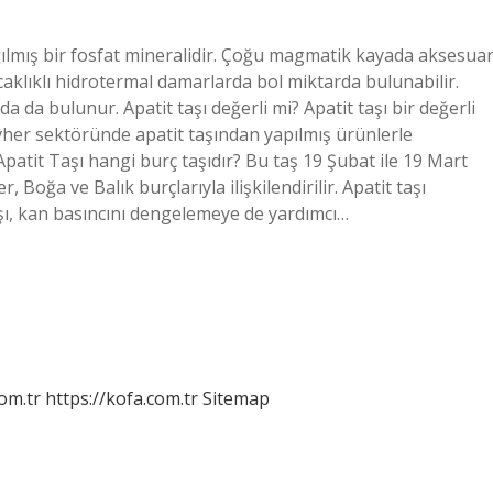
ılmış bir fosfat mineralidir. Çoğu magmatik kayada aksesua
aklıklı hidrotermal damarlarda bol miktarda bulunabilir.
 da bulunur. Apatit taşı değerli mi? Apatit taşı bir değerli
vher sektöründe apatit taşından yapılmış ürünlerle
 Apatit Taşı hangi burç taşıdır? Bu taş 19 Şubat ile 19 Mart
 Boğa ve Balık burçlarıyla ilişkilendirilir. Apatit taşı
 taşı, kan basıncını dengelemeye de yardımcı…
om.tr
https://kofa.com.tr
Sitemap