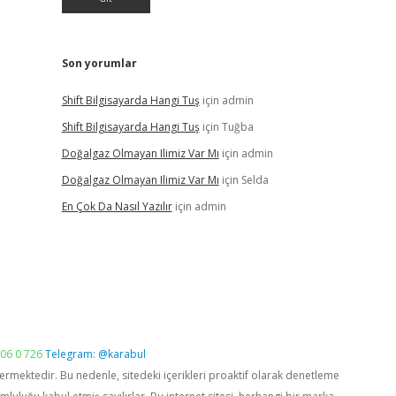
Son yorumlar
Shift Bilgisayarda Hangi Tuş
için
admin
Shift Bilgisayarda Hangi Tuş
için
Tuğba
Doğalgaz Olmayan Ilimiz Var Mı
için
admin
Doğalgaz Olmayan Ilimiz Var Mı
için
Selda
En Çok Da Nasıl Yazılır
için
admin
06 0 726
Telegram: @karabul
vermektedir. Bu nedenle, sitedeki içerikleri proaktif olarak denetleme