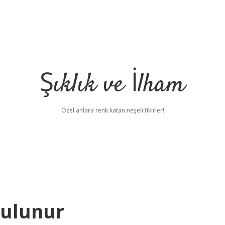
Şıklık ve İlham
Özel anlara renk katan neşeli fikirler!
Bulunur