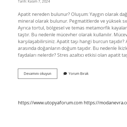
Tarih: Kasım 7, 2024
Apatit nereden bulunur? Oluşum: Yaygın olarak dağ
mineral olarak bulunur. Pegmatitlerde ve yüksek sıc
Ayrıca tortul, bölgesel ve temas metamorfik kayalarda
taştır. Bu nedenle mücevher olarak kullanılır. Müce
karşılaşabilirsiniz. Apatit taşı hangi burcun taşıdır?
arasında doğanların doğum taşıdır. Bu nedenle İkizler,
faydaları nelerdir? Stres azaltıcı etkisi olan apatit
Apatit
Devamını okuyun
Yorum Bırak
Taşı
Nerede
Bulunur
https://www.utopyaforum.com
https://modanevra.c