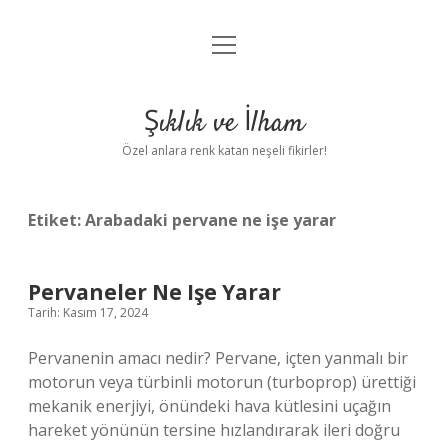
menüyü
Anasayfa
aç
Gizlilik Politikası
Şıklık ve İlham
Yasal Uyarı
Özel anlara renk katan neşeli fikirler!
Hakkımızda
Etiket:
Arabadaki pervane ne işe yarar
Pervaneler Ne Işe Yarar
Tarih: Kasım 17, 2024
Pervanenin amacı nedir? Pervane, içten yanmalı bir
motorun veya türbinli motorun (turboprop) ürettiği
mekanik enerjiyi, önündeki hava kütlesini uçağın
hareket yönünün tersine hızlandırarak ileri doğru