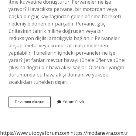
itme kuvvetine dönüştürür. Pervaneler ne işe
yarıyor? Havacılıkta pervane, bir motordan veya
başka bir güç kaynağından gelen dönme hareketi
nedeniyle dönen bir parçadır. Pervane, güç
ünitesinin tahrik miline doğrudan veya bir
redüksiyon dişlisi aracılığıyla bağlanır. Pervaneler
ahşap, metal veya kompozit malzemelerden
yapılabilir. Tünellerin içindeki pervaneler ne işe
yarar? Jet fanlar mevcut havayı tünele üfler ve tünel
çıkışına doğru bir hava akışı sağlar. Olası bir yangın
durumunda bu hava akışı dumanı ve yüksek
sıcaklıkları tünelden dışarı…
Pervaneler
Devamını okuyun
Yorum Bırak
Ne
Işe
Yarar
https://www.utopyaforum.com
https://modanevra.com.tr