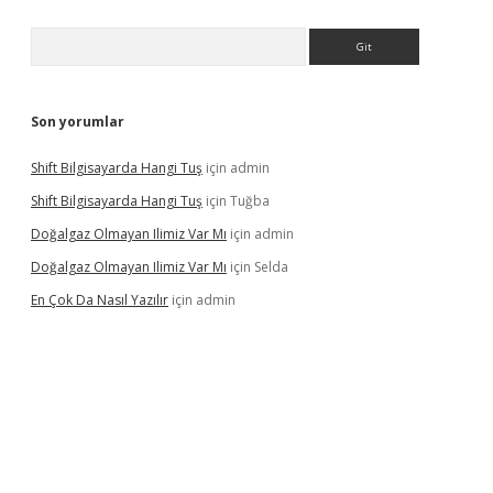
Arama
Son yorumlar
Shift Bilgisayarda Hangi Tuş
için
admin
Shift Bilgisayarda Hangi Tuş
için
Tuğba
Doğalgaz Olmayan Ilimiz Var Mı
için
admin
Doğalgaz Olmayan Ilimiz Var Mı
için
Selda
En Çok Da Nasıl Yazılır
için
admin
exbett.net/
betexper.xyz