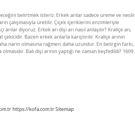
ileceğini belirtmek isteriz. Erkek arılar sadece üreme ve nesli
arın çalışmasıyla üretilir. Çiçek içeriklerini enzimleriyle
arılar diyoruz. Erkek arı dişi arı nasıl anlaşılır? Kraliçe arı,
ekicidir. Bazen erkek arılarla karıştırılır. Kraliçe arının
aha narin olmasına rağmen; daha uzundur. En belirgin farkı,
lmasıdır. Balı dişi arının yaptığı ne zaman keşfedildi? 1609
om.tr
https://kofa.com.tr
Sitemap