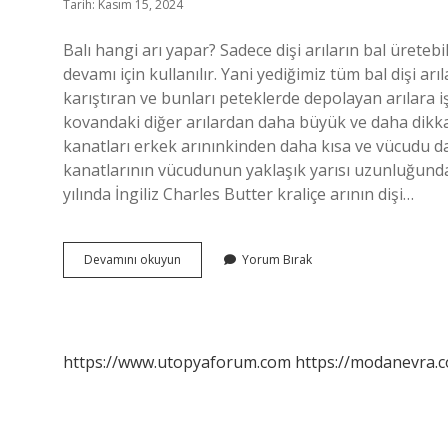
Tarih: Kasım 15, 2024
Balı hangi arı yapar? Sadece dişi arıların bal üreteb
devamı için kullanılır. Yani yediğimiz tüm bal dişi arıl
karıştıran ve bunları peteklerde depolayan arılara işçi 
kovandaki diğer arılardan daha büyük ve daha dikkat ç
kanatları erkek arınınkinden daha kısa ve vücudu d
kanatlarının vücudunun yaklaşık yarısı uzunluğunda o
yılında İngiliz Charles Butter kraliçe arının dişi…
Balı
Devamını okuyun
Yorum Bırak
Dişi
Arı
Mı
Yapar
Erkek
https://www.utopyaforum.com
https://modanevra.c
Arı
Mı