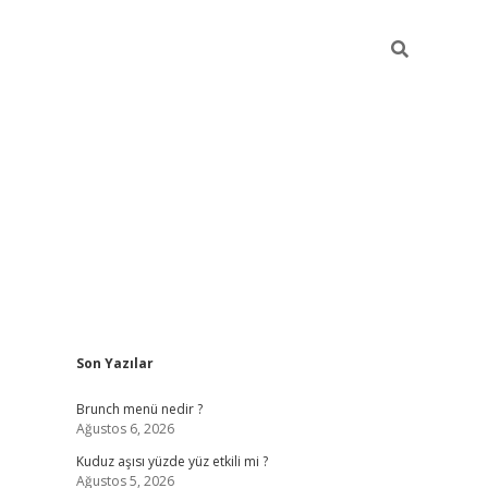
Sidebar
Son Yazılar
https://elexbett.ne
Brunch menü nedir ?
Ağustos 6, 2026
Kuduz aşısı yüzde yüz etkili mi ?
Ağustos 5, 2026