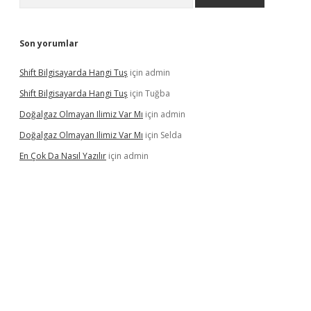
Son yorumlar
Shift Bilgisayarda Hangi Tuş
için
admin
Shift Bilgisayarda Hangi Tuş
için
Tuğba
Doğalgaz Olmayan Ilimiz Var Mı
için
admin
Doğalgaz Olmayan Ilimiz Var Mı
için
Selda
En Çok Da Nasıl Yazılır
için
admin
exbett.net/
betexper.xyz