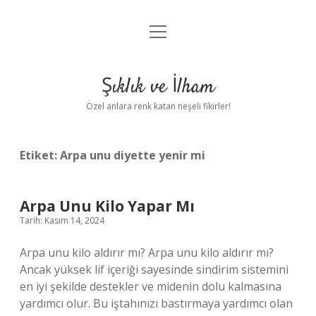
menüyü
Anasayfa
aç
Gizlilik Politikası
Şıklık ve İlham
Yasal Uyarı
Özel anlara renk katan neşeli fikirler!
Hakkımızda
Etiket:
Arpa unu diyette yenir mi
Arpa Unu Kilo Yapar Mı
Tarih: Kasım 14, 2024
Arpa unu kilo aldırır mı? Arpa unu kilo aldırır mı?
Ancak yüksek lif içeriği sayesinde sindirim sistemini
en iyi şekilde destekler ve midenin dolu kalmasına
yardımcı olur. Bu iştahınızı bastırmaya yardımcı olan