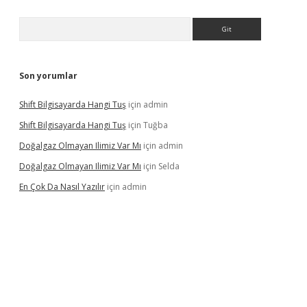
Arama
Son yorumlar
Shift Bilgisayarda Hangi Tuş
için
admin
Shift Bilgisayarda Hangi Tuş
için
Tuğba
Doğalgaz Olmayan Ilimiz Var Mı
için
admin
Doğalgaz Olmayan Ilimiz Var Mı
için
Selda
En Çok Da Nasıl Yazılır
için
admin
lexbett.net/
betexper.xyz