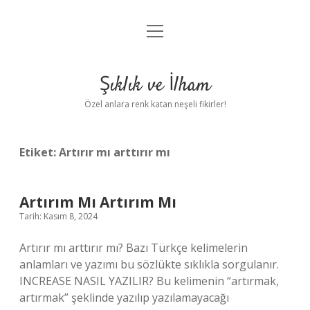
menüyü
Anasayfa
aç
Gizlilik Politikası
Şıklık ve İlham
Yasal Uyarı
Özel anlara renk katan neşeli fikirler!
Hakkımızda
Etiket:
Artırır mı arttırır mı
Artırım Mı Artırım Mı
Tarih: Kasım 8, 2024
Artırır mı arttırır mı? Bazı Türkçe kelimelerin
anlamları ve yazımı bu sözlükte sıklıkla sorgulanır.
INCREASE NASIL YAZILIR? Bu kelimenin “artırmak,
artırmak” şeklinde yazılıp yazılamayacağı