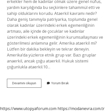
erkekler hem de kadınlar olmak üzere genel nüfus,
yardım karşılığında bu seçkinlere tahammül etti ve
sahip olduklarını korudu. Ataerkil kavramı nedir?
Daha geniş tanımıyla patriyarka, toplumda genel
olarak kadınlar üzerindeki erkek egemenliğinin
artması, aile içinde de çocuklar ve kadınlar
üzerindeki erkek egemenliğinin kurumsallaşması ve
gösterilmesi anlamına gelir. Amerika ataerkil mi?
Lütfen bir dakika bekleyin ve tekrar deneyin.
Amerika’da yüzlerce etnik grup var. Bazı gruplar
anaerkil, ancak çoğu ataerkil. Hukuk sistemi
çoğunlukla ataerkil.10…
Ataerkil
Devamını okuyun
Yorum Bırak
Kavramını
Ilk
Kim
Kullandı
https://www.utopyaforum.com
https://modanevra.com.tr