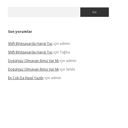
Arama
Son yorumlar
Shift Bilgisayarda Hangi Tuş
için
admin
Shift Bilgisayarda Hangi Tuş
için
Tuğba
Doğalgaz Olmayan Ilimiz Var Mı
için
admin
Doğalgaz Olmayan Ilimiz Var Mı
için
Selda
En Çok Da Nasıl Yazılır
için
admin
exbett.net/
betexper.xyz