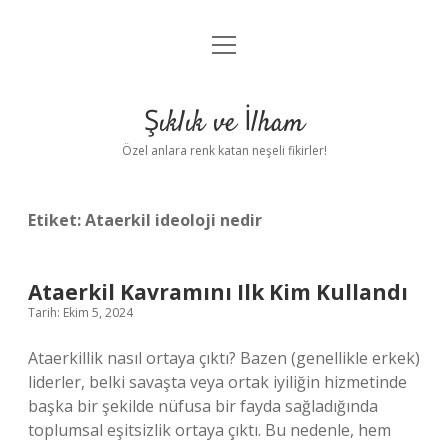
menüyü
Anasayfa
aç
Gizlilik Politikası
Şıklık ve İlham
Yasal Uyarı
Özel anlara renk katan neşeli fikirler!
Hakkımızda
Etiket:
Ataerkil ideoloji nedir
Ataerkil Kavramını Ilk Kim Kullandı
Tarih: Ekim 5, 2024
Ataerkillik nasıl ortaya çıktı? Bazen (genellikle erkek)
liderler, belki savaşta veya ortak iyiliğin hizmetinde
başka bir şekilde nüfusa bir fayda sağladığında
toplumsal eşitsizlik ortaya çıktı. Bu nedenle, hem