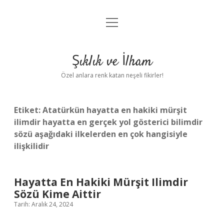
menüyü
Anasayfa
aç
Gizlilik Politikası
Şıklık ve İlham
Yasal Uyarı
Özel anlara renk katan neşeli fikirler!
Hakkımızda
Etiket:
Atatürkün hayatta en hakiki mürşit
ilimdir hayatta en gerçek yol gösterici bilimdir
sözü aşağıdaki ilkelerden en çok hangisiyle
ilişkilidir
Hayatta En Hakiki Mürşit Ilimdir
Sözü Kime Aittir
Tarih: Aralık 24, 2024