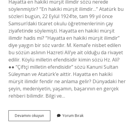
Hayatta en hakiki mürşit ilimdir sözü nerede
söylenmiştir? “En hakiki mürşit ilimdir…” Atatürk bu
sözleri bugün, 22 Eylül 1924’te, tam 99 yıl önce
Samsun’daki ticaret okulu öğretmenlerinin çay
ziyafetinde söylemişti. Hayatta en hakiki mürşit
ilimdir hadis mi? “Hayatta en hakiki mürşit ilimdir”
diye yaygın bir söz vardır. M. Kemal’e nisbet edilen
bu sözün aslının Hazreti Ali’ye ait olduğu da rivayet
edilir. Köylü milletin efendisidir kimin sözü Hz. Ali?
●● “Çiftçi milletin efendisidir” sözü Kanuni Sultan
Süleyman ve Atatürk’e aittir. Hayatta en hakiki
mürşit ilimdir fendir ne anlama gelir? Dünyadaki her
şeyin, medeniyetin, yaşamın, başarının en gerçek
rehberi bilimdir. Bilgi ve…
Hayatta
Devamını okuyun
Yorum Bırak
En
Hakiki
Mürşit