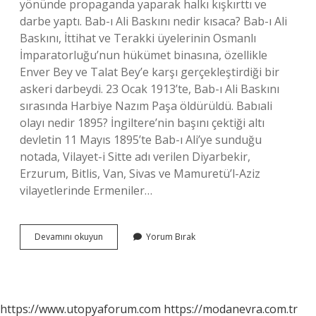
yönünde propaganda yaparak halkı kışkırttı ve
darbe yaptı. Bab-ı Ali Baskını nedir kısaca? Bab-ı Ali
Baskını, İttihat ve Terakki üyelerinin Osmanlı
İmparatorluğu’nun hükümet binasına, özellikle
Enver Bey ve Talat Bey’e karşı gerçekleştirdiği bir
askeri darbeydi. 23 Ocak 1913’te, Bab-ı Ali Baskını
sırasında Harbiye Nazım Paşa öldürüldü. Babıali
olayı nedir 1895? İngiltere’nin başını çektiği altı
devletin 11 Mayıs 1895’te Bab-ı Ali’ye sunduğu
notada, Vilayet-i Sitte adı verilen Diyarbekir,
Erzurum, Bitlis, Van, Sivas ve Mamuretü’l-Aziz
vilayetlerinde Ermeniler…
Babıali
Devamını okuyun
Yorum Bırak
Olayı
Nedir
https://www.utopyaforum.com
https://modanevra.com.tr