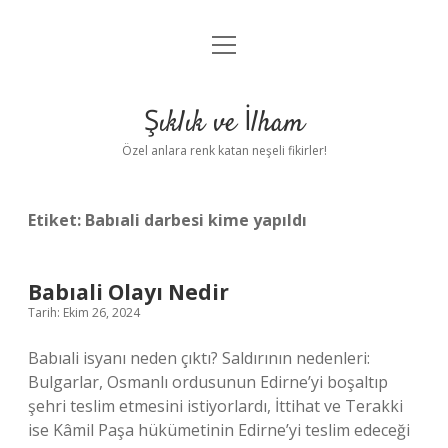
menüyü
Anasayfa
aç
Gizlilik Politikası
Şıklık ve İlham
Yasal Uyarı
Özel anlara renk katan neşeli fikirler!
Hakkımızda
Etiket:
Babıali darbesi kime yapıldı
Babıali Olayı Nedir
Tarih: Ekim 26, 2024
Babıali isyanı neden çıktı? Saldırının nedenleri:
Bulgarlar, Osmanlı ordusunun Edirne’yi boşaltıp
şehri teslim etmesini istiyorlardı, İttihat ve Terakki
ise Kâmil Paşa hükümetinin Edirne’yi teslim edeceği