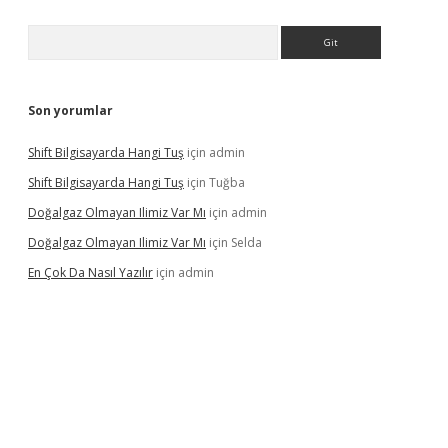
Arama
Son yorumlar
Shift Bilgisayarda Hangi Tuş
için
admin
Shift Bilgisayarda Hangi Tuş
için
Tuğba
Doğalgaz Olmayan Ilimiz Var Mı
için
admin
Doğalgaz Olmayan Ilimiz Var Mı
için
Selda
En Çok Da Nasıl Yazılır
için
admin
exbett.net/
betexper.xyz