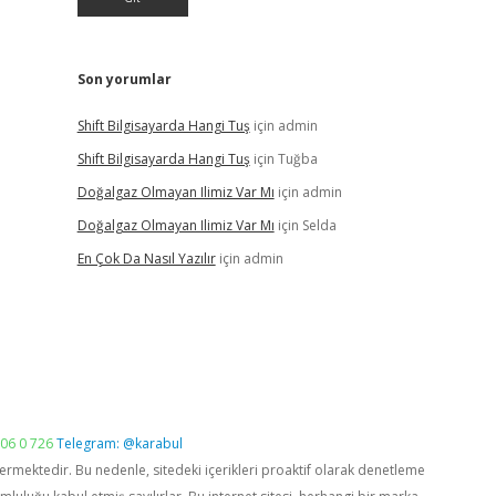
Son yorumlar
Shift Bilgisayarda Hangi Tuş
için
admin
Shift Bilgisayarda Hangi Tuş
için
Tuğba
Doğalgaz Olmayan Ilimiz Var Mı
için
admin
Doğalgaz Olmayan Ilimiz Var Mı
için
Selda
En Çok Da Nasıl Yazılır
için
admin
06 0 726
Telegram: @karabul
vermektedir. Bu nedenle, sitedeki içerikleri proaktif olarak denetleme