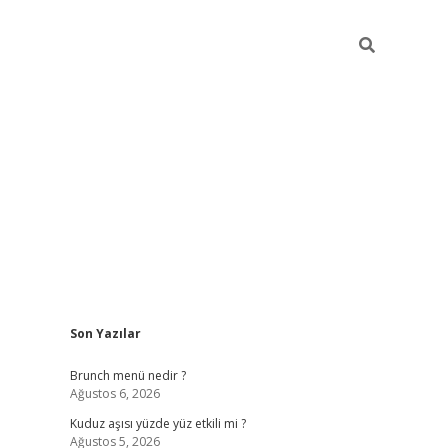
Sidebar
Son Yazılar
https://elexbett.net
Brunch menü nedir ?
Ağustos 6, 2026
Kuduz aşısı yüzde yüz etkili mi ?
Ağustos 5, 2026