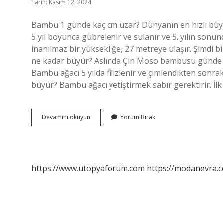
Tarih: Kasım 12, 2024
Bambu 1 günde kaç cm uzar? Dünyanın en hızlı büyü
5 yıl boyunca gübrelenir ve sulanır ve 5. yılın sonu
inanılmaz bir yüksekliğe, 27 metreye ulaşır. Şimd
ne kadar büyür? Aslında Çin Moso bambusu günde 
Bambu ağacı 5 yılda filizlenir ve çimlendikten sonra
büyür? Bambu ağacı yetiştirmek sabır gerektirir. İl
Bambu
Devamını okuyun
Yorum Bırak
24
Saatte
Ne
Kadar
Uzar
https://www.utopyaforum.com
https://modanevra.c