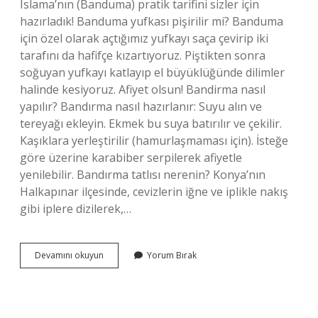
Islama’nın (Banduma) pratik tarifini sizler için
hazırladık! Banduma yufkası pişirilir mi? Banduma
için özel olarak açtığımız yufkayı saça çevirip iki
tarafını da hafifçe kızartıyoruz. Piştikten sonra
soğuyan yufkayı katlayıp el büyüklüğünde dilimler
halinde kesiyoruz. Afiyet olsun! Bandirma nasıl
yapılır? Bandırma nasıl hazırlanır: Suyu alın ve
tereyağı ekleyin. Ekmek bu suya batırılır ve çekilir.
Kaşıklara yerleştirilir (hamurlaşmaması için). İsteğe
göre üzerine karabiber serpilerek afiyetle
yenilebilir. Bandırma tatlısı nerenin? Konya’nın
Halkapınar ilçesinde, cevizlerin iğne ve iplikle nakış
gibi iplere dizilerek,…
Banduma
Devamını okuyun
Yorum Bırak
Hangi
Yöreye
Ait