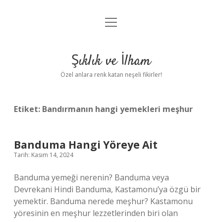
menüyü
Anasayfa
aç
Gizlilik Politikası
Şıklık ve İlham
Yasal Uyarı
Özel anlara renk katan neşeli fikirler!
Hakkımızda
Etiket:
Bandırmanın hangi yemekleri meşhur
Banduma Hangi Yöreye Ait
Tarih: Kasım 14, 2024
Banduma yemeği nerenin? Banduma veya
Devrekani Hindi Banduma, Kastamonu’ya özgü bir
yemektir. Banduma nerede meşhur? Kastamonu
yöresinin en meşhur lezzetlerinden biri olan