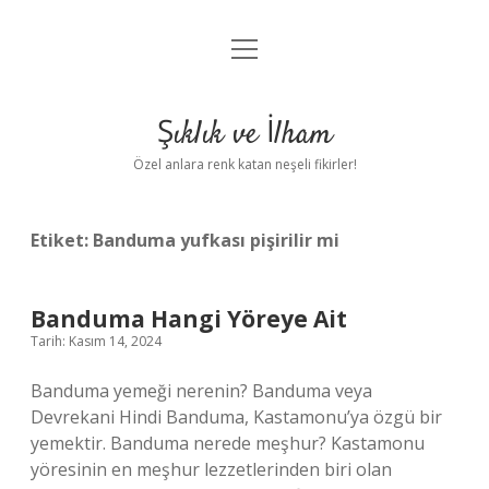
menüyü
Anasayfa
aç
Gizlilik Politikası
Şıklık ve İlham
Yasal Uyarı
Özel anlara renk katan neşeli fikirler!
Hakkımızda
Etiket:
Banduma yufkası pişirilir mi
Banduma Hangi Yöreye Ait
Tarih: Kasım 14, 2024
Banduma yemeği nerenin? Banduma veya
Devrekani Hindi Banduma, Kastamonu’ya özgü bir
yemektir. Banduma nerede meşhur? Kastamonu
yöresinin en meşhur lezzetlerinden biri olan