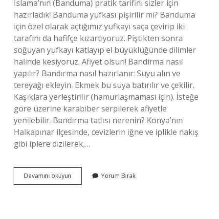
Islama’nın (Banduma) pratik tarifini sizler için
hazırladık! Banduma yufkası pişirilir mi? Banduma
için özel olarak açtığımız yufkayı saça çevirip iki
tarafını da hafifçe kızartıyoruz. Piştikten sonra
soğuyan yufkayı katlayıp el büyüklüğünde dilimler
halinde kesiyoruz. Afiyet olsun! Bandirma nasıl
yapılır? Bandırma nasıl hazırlanır: Suyu alın ve
tereyağı ekleyin. Ekmek bu suya batırılır ve çekilir.
Kaşıklara yerleştirilir (hamurlaşmaması için). İsteğe
göre üzerine karabiber serpilerek afiyetle
yenilebilir. Bandırma tatlısı nerenin? Konya’nın
Halkapınar ilçesinde, cevizlerin iğne ve iplikle nakış
gibi iplere dizilerek,…
Banduma
Devamını okuyun
Yorum Bırak
Hangi
Yöreye
Ait