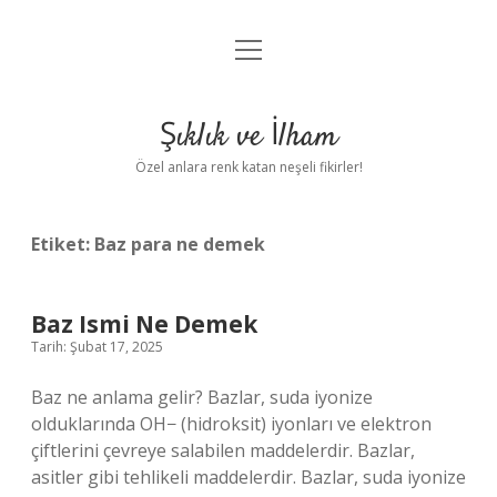
menüyü
Anasayfa
aç
Gizlilik Politikası
Şıklık ve İlham
Yasal Uyarı
Özel anlara renk katan neşeli fikirler!
Hakkımızda
Etiket:
Baz para ne demek
Baz Ismi Ne Demek
Tarih: Şubat 17, 2025
Baz ne anlama gelir? Bazlar, suda iyonize
olduklarında OH− (hidroksit) iyonları ve elektron
çiftlerini çevreye salabilen maddelerdir. Bazlar,
asitler gibi tehlikeli maddelerdir. Bazlar, suda iyonize