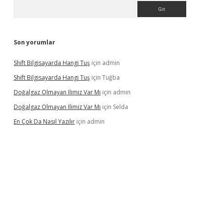
Arama
Son yorumlar
Shift Bilgisayarda Hangi Tuş
için
admin
Shift Bilgisayarda Hangi Tuş
için
Tuğba
Doğalgaz Olmayan Ilimiz Var Mı
için
admin
Doğalgaz Olmayan Ilimiz Var Mı
için
Selda
En Çok Da Nasıl Yazılır
için
admin
lexbett.net/
betexper.xyz