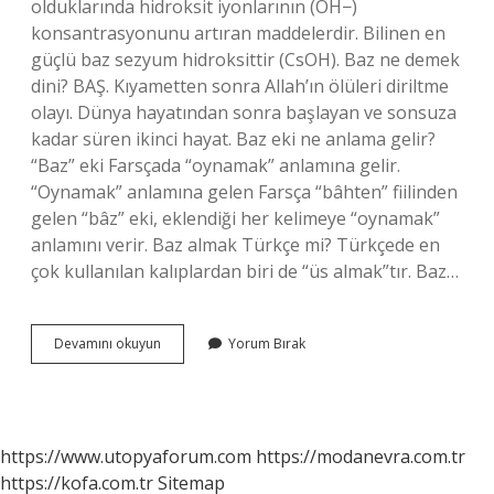
olduklarında hidroksit iyonlarının (OH−)
konsantrasyonunu artıran maddelerdir. Bilinen en
güçlü baz sezyum hidroksittir (CsOH). Baz ne demek
dini? BAŞ. Kıyametten sonra Allah’ın ölüleri diriltme
olayı. Dünya hayatından sonra başlayan ve sonsuza
kadar süren ikinci hayat. Baz eki ne anlama gelir?
“Baz” eki Farsçada “oynamak” anlamına gelir.
“Oynamak” anlamına gelen Farsça “bâhten” fiilinden
gelen “bâz” eki, eklendiği her kelimeye “oynamak”
anlamını verir. Baz almak Türkçe mi? Türkçede en
çok kullanılan kalıplardan biri de “üs almak”tır. Baz…
Baz
Devamını okuyun
Yorum Bırak
Ismi
Ne
Demek
https://www.utopyaforum.com
https://modanevra.com.tr
https://kofa.com.tr
Sitemap