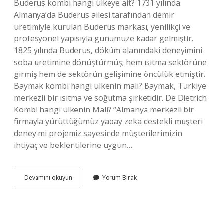
Buderus kombi hangi ülkeye ait? 1731 yılında
Almanya’da Buderus ailesi tarafından demir
üretimiyle kurulan Buderus markası, yenilikçi ve
profesyonel yapısıyla günümüze kadar gelmiştir.
1825 yılında Buderus, döküm alanındaki deneyimini
soba üretimine dönüştürmüş; hem ısıtma sektörüne
girmiş hem de sektörün gelişimine öncülük etmiştir.
Baymak kombi hangi ülkenin malı? Baymak, Türkiye
merkezli bir ısıtma ve soğutma şirketidir. De Dietrich
Kombi hangi ülkenin Mali? “Almanya merkezli bir
firmayla yürüttüğümüz yapay zeka destekli müşteri
deneyimi projemiz sayesinde müşterilerimizin
ihtiyaç ve beklentilerine uygun…
Remeha
Devamını okuyun
Yorum Bırak
Kombi
Hangi
Ülke