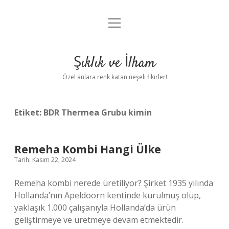
menüyü
Anasayfa
aç
Gizlilik Politikası
Şıklık ve İlham
Yasal Uyarı
Özel anlara renk katan neşeli fikirler!
Hakkımızda
Etiket:
BDR Thermea Grubu kimin
Remeha Kombi Hangi Ülke
Tarih: Kasım 22, 2024
Remeha kombi nerede üretiliyor? Şirket 1935 yılında
Hollanda’nın Apeldoorn kentinde kurulmuş olup,
yaklaşık 1.000 çalışanıyla Hollanda’da ürün
geliştirmeye ve üretmeye devam etmektedir.