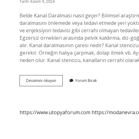
Tarih: Kasım 9, 2024
Belde Kanal Daralmasi nasıl geçer? Bilimsel araştırm
daralmasını önlemede veya tedavi etmede yeri yoktur. C
ve enjeksiyon tedavisi gibi cerrahi olmayan tedavile
Egzersiz örnekleri arasında pelvik kaldırma, diz-gö
alır. Kanal daralmasının çaresi nedir? Kanal sten
gerekir. Örneğin halıya çarpmak, dolap itmek vb. Ay
neden olur. Kanal stenozu, kanalların cerrahi olara
Belde
Devamını okuyun
Yorum Bırak
Kanal
Daralmasına
Ne
Iyi
Gelir
https://www.utopyaforum.com
https://modanevra.c