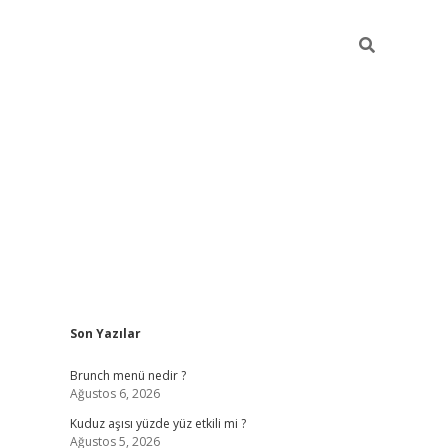
Sidebar
Son Yazılar
https://elexbet
Brunch menü nedir ?
Ağustos 6, 2026
Kuduz aşısı yüzde yüz etkili mi ?
Ağustos 5, 2026