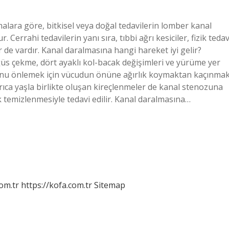
alara göre, bitkisel veya doğal tedavilerin lomber kanal
errahi tedavilerin yanı sıra, tıbbi ağrı kesiciler, fizik tedav
r de vardır. Kanal daralmasına hangi hareket iyi gelir?
ğüs çekme, dört ayaklı kol-bacak değişimleri ve yürüme yer
ozunu önlemek için vücudun önüne ağırlık koymaktan kaçınma
rıca yaşla birlikte oluşan kireçlenmeler de kanal stenozuna
k temizlenmesiyle tedavi edilir. Kanal daralmasına…
om.tr
https://kofa.com.tr
Sitemap