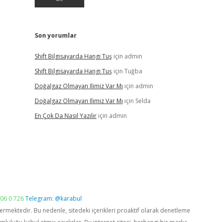
Son yorumlar
Shift Bilgisayarda Hangi Tuş
için
admin
Shift Bilgisayarda Hangi Tuş
için
Tuğba
Doğalgaz Olmayan Ilimiz Var Mı
için
admin
Doğalgaz Olmayan Ilimiz Var Mı
için
Selda
En Çok Da Nasıl Yazılır
için
admin
06 0 726
Telegram: @karabul
vermektedir. Bu nedenle, sitedeki içerikleri proaktif olarak denetleme