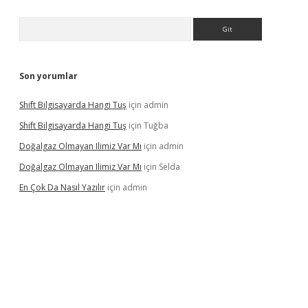
Arama
Son yorumlar
Shift Bilgisayarda Hangi Tuş
için
admin
Shift Bilgisayarda Hangi Tuş
için
Tuğba
Doğalgaz Olmayan Ilimiz Var Mı
için
admin
Doğalgaz Olmayan Ilimiz Var Mı
için
Selda
En Çok Da Nasıl Yazılır
için
admin
lexbett.net/
betexper.xyz