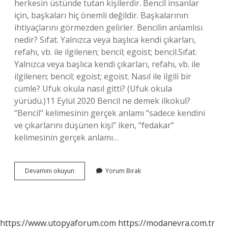
herkesin üstünde tutan kişilerdir. Bencil insanlar
için, başkaları hiç önemli değildir. Başkalarının
ihtiyaçlarını görmezden gelirler. Bencilin anlamlısı
nedir? Sıfat. Yalnızca veya başlıca kendi çıkarları,
refahı, vb. ile ilgilenen; bencil; egoist; bencil.Sıfat.
Yalnızca veya başlıca kendi çıkarları, refahı, vb. ile
ilgilenen; bencil; egoist; egoist. Nasıl ile ilgili bir
cümle? Ufuk okula nasıl gitti? (Ufuk okula
yürüdü.)11 Eylül 2020 Bencil ne demek ilkokul?
“Bencil” kelimesinin gerçek anlamı “sadece kendini
ve çıkarlarını düşünen kişi” iken, “fedakar”
kelimesinin gerçek anlamı…
Bencilin
Devamını okuyun
Yorum Bırak
Cümlesi
Nedir
https://www.utopyaforum.com
https://modanevra.com.tr