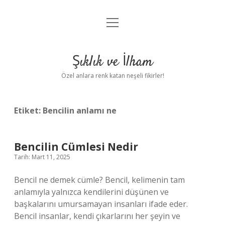
menüyü
Anasayfa
aç
Gizlilik Politikası
Şıklık ve İlham
Yasal Uyarı
Özel anlara renk katan neşeli fikirler!
Hakkımızda
Etiket:
Bencilin anlamı ne
Bencilin Cümlesi Nedir
Tarih: Mart 11, 2025
Bencil ne demek cümle? Bencil, kelimenin tam
anlamıyla yalnızca kendilerini düşünen ve
başkalarını umursamayan insanları ifade eder.
Bencil insanlar, kendi çıkarlarını her şeyin ve