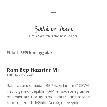
menüyü
Anasayfa
aç
Gizlilik Politikası
Şıklık ve İlham
Yasal Uyarı
Özel anlara renk katan neşeli fikirler!
Hakkımızda
Etiket:
BEPi kim uygular
Ram Bep Hazırlar Mı
Tarih: Kasım 7, 2024
Ram raporu olmadan BEP hazırlanır mı? CEVAP:
Hayır, gerekli değildir. RAM’ler sadece eğitimsel
önlemler alır. Çocuğun okul kararı için hastane
raporu gerekli değildir. Ancak, ebeveynler