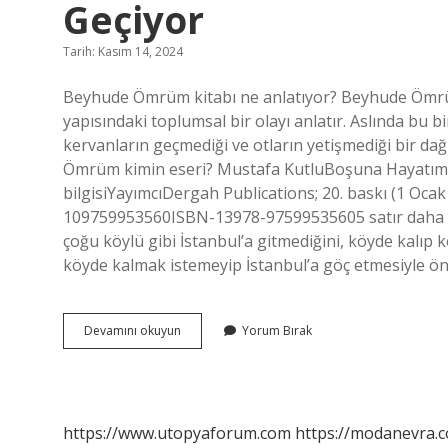
Geçiyor
Tarih: Kasım 14, 2024
Beyhude Ömrüm kitabı ne anlatıyor? Beyhude Ömrüm,
yapısındaki toplumsal bir olayı anlatır. Aslında bu b
kervanların geçmediği ve otların yetişmediği bir da
Ömrüm kimin eseri? Mustafa KutluBoşuna Hayatım
bilgisiYayımcıDergah Publications; 20. baskı (1 Oca
109759953560ISBN-13978-97599535605 satır daha 
çoğu köylü gibi İstanbul’a gitmediğini, köyde kalıp k
köyde kalmak istemeyip İstanbul’a göç etmesiyle ö
Mustafa
Devamını okuyun
Yorum Bırak
Kutlu
Beyhude
Ömrüm
Nerede
Geçiyor
https://www.utopyaforum.com
https://modanevra.c