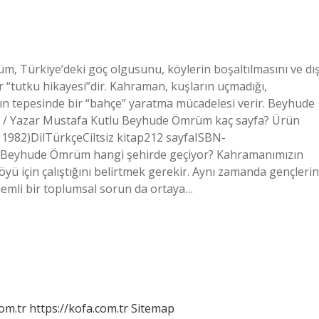
 Türkiye’deki göç olgusunu, köylerin boşaltılmasını ve dı
ir “tutku hikayesi”dir. Kahraman, kuşların uçmadığı,
ğın tepesinde bir “bahçe” yaratma mücadelesi verir. Beyhude
 / Yazar Mustafa Kutlu Beyhude Ömrüm kaç sayfa? Ürün
k 1982)DilTürkçeCiltsiz kitap212 sayfaISBN-
Beyhude Ömrüm hangi şehirde geçiyor? Kahramanımızın
öyü için çalıştığını belirtmek gerekir. Aynı zamanda gençlerin
nemli bir toplumsal sorun da ortaya…
om.tr
https://kofa.com.tr
Sitemap