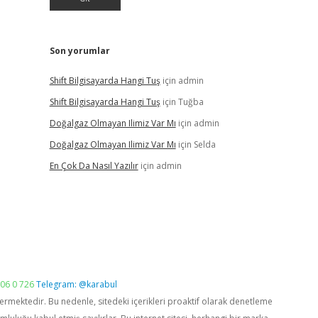
Son yorumlar
Shift Bilgisayarda Hangi Tuş
için
admin
Shift Bilgisayarda Hangi Tuş
için
Tuğba
Doğalgaz Olmayan Ilimiz Var Mı
için
admin
Doğalgaz Olmayan Ilimiz Var Mı
için
Selda
En Çok Da Nasıl Yazılır
için
admin
06 0 726
Telegram: @karabul
vermektedir. Bu nedenle, sitedeki içerikleri proaktif olarak denetleme