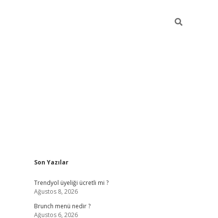
Sidebar
Son Yazılar
https://elexbett.ne
Trendyol üyeliği ücretli mi ?
Ağustos 8, 2026
Brunch menü nedir ?
Ağustos 6, 2026