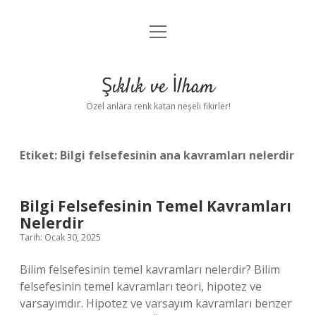
menüyü
Anasayfa
aç
Gizlilik Politikası
Şıklık ve İlham
Yasal Uyarı
Özel anlara renk katan neşeli fikirler!
Hakkımızda
Etiket:
Bilgi felsefesinin ana kavramları nelerdir
Bilgi Felsefesinin Temel Kavramları
Nelerdir
Tarih: Ocak 30, 2025
Bilim felsefesinin temel kavramları nelerdir? Bilim
felsefesinin temel kavramları teori, hipotez ve
varsayımdır. Hipotez ve varsayım kavramları benzer