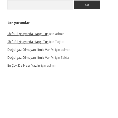
Arama
Son yorumlar
Shift Bilgisayarda Hangi Tuş
için
admin
Shift Bilgisayarda Hangi Tuş
için
Tuğba
Doğalgaz Olmayan Ilimiz Var Mı
için
admin
Doğalgaz Olmayan Ilimiz Var Mı
için
Selda
En Çok Da Nasıl Yazılır
için
admin
exbett.net/
betexper.xyz