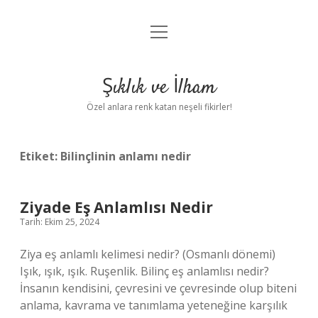
menüyü
Anasayfa
aç
Gizlilik Politikası
Şıklık ve İlham
Yasal Uyarı
Özel anlara renk katan neşeli fikirler!
Hakkımızda
Etiket:
Bilinçlinin anlamı nedir
Ziyade Eş Anlamlısı Nedir
Tarih: Ekim 25, 2024
Ziya eş anlamlı kelimesi nedir? (Osmanlı dönemi)
Işık, ışık, ışık. Ruşenlik. Bilinç eş anlamlısı nedir?
İnsanın kendisini, çevresini ve çevresinde olup biteni
anlama, kavrama ve tanımlama yeteneğine karşılık