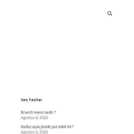
Sidebar
Son Yazılar
https://elexbett.net/
Brunch menü nedir ?
Ağustos 6, 2026
Kuduz aşısı yüzde yüz etkili mi ?
Ağustos 5, 2026