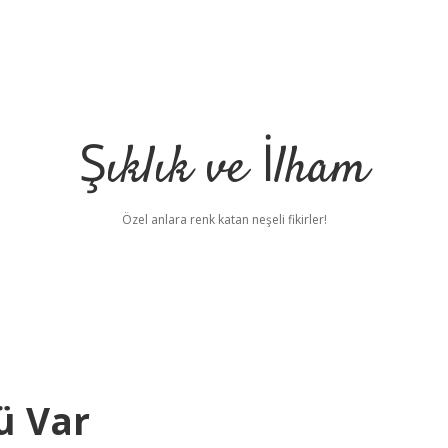
Şıklık ve İlham
Özel anlara renk katan neşeli fikirler!
ü Var