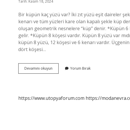
Tarih: Kasım 18, 2024
Bir küpün kaç yüzü var? İki zıt yüzü eşit daireler şek
kenarı ve tüm yüzleri kare olan kapalı şekle küp den
oluşan geometrik nesnelere “küp” denir. *Küpün 6 ​​k
gelir. *Küpün 8 köşesi vardır. Küpün 8 yüzü var mıdır?
küpün 8 yüzü, 12 köşesi ve 6 kenarı vardır. Üçgenin 
dört köşesi…
Küpün
Devamını okuyun
Yorum Bırak
Kaç
Tane
Yüzü
Var
https://www.utopyaforum.com
https://modanevra.c