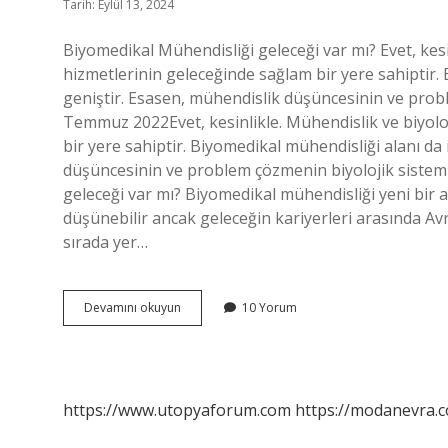
Tarih: Eylül 13, 2024
Biyomedikal Mühendisliği geleceği var mı? Evet, kesi
hizmetlerinin geleceğinde sağlam bir yere sahiptir.
geniştir. Esasen, mühendislik düşüncesinin ve prob
Temmuz 2022Evet, kesinlikle. Mühendislik ve biyoloj
bir yere sahiptir. Biyomedikal mühendisliği alanı d
düşüncesinin ve problem çözmenin biyolojik sistem
geleceği var mı? Biyomedikal mühendisliği yeni bir a
düşünebilir ancak geleceğin kariyerleri arasında Av
sırada yer…
Biyomedikal
Devamını okuyun
10 Yorum
Mühendisliği
Iş
Imkanı
Var
Mı
https://www.utopyaforum.com
https://modanevra.c