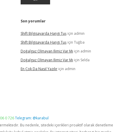
Son yorumlar
Shift Bilgisayarda Hangi Tuş
için
admin
Shift Bilgisayarda Hangi Tuş
için
Tuğba
Doğalgaz Olmayan Ilimiz Var Mı
için
admin
Doğalgaz Olmayan Ilimiz Var Mı
için
Selda
En Çok Da Nasıl Yazılır
için
admin
06 0 726
Telegram: @karabul
vermektedir. Bu nedenle, sitedeki içerikleri proaktif olarak denetleme