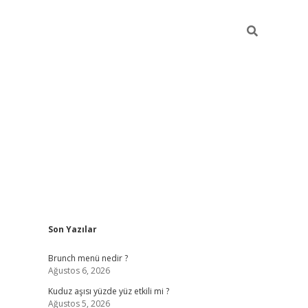
Sidebar
Son Yazılar
https://elexbett.net
Brunch menü nedir ?
Ağustos 6, 2026
Kuduz aşısı yüzde yüz etkili mi ?
Ağustos 5, 2026