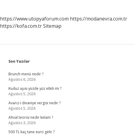
Imkanı
Var
Mı
https://www.utopyaforum.com
https://modanevra.com.tr
https://kofa.com.tr
Sitemap
Sidebar
Son Yazılar
Brunch menü nedir ?
Ağustos 6, 2026
Kuduz aşısı yüzde yüz etkili mi ?
Ağustos 5, 2026
Avarız-i divaniye vergisi nedir ?
Ağustos 5, 2026
Ahval teorisi nedir kelam ?
Ağustos 3, 2026
500 TL kaç tane euro gelir ?