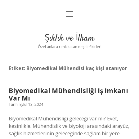
menüyü
Anasayfa
aç
Gizlilik Politikası
Şıklık ve İlham
Yasal Uyarı
Özel anlara renk katan neşeli fikirler!
Hakkımızda
Etiket:
Biyomedikal Mühendisi kaç kişi atanıyor
Biyomedikal Mühendisliği Iş Imkanı
Var Mı
Tarih: Eylül 13, 2024
Biyomedikal Mühendisliği geleceği var mı? Evet,
kesinlikle. Mühendislik ve biyoloji arasındaki arayüz,
sağlık hizmetlerinin geleceğinde sağlam bir yere