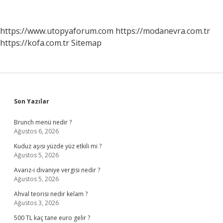
Imkanı
Var
Mı
https://www.utopyaforum.com
https://modanevra.com.tr
https://kofa.com.tr
Sitemap
Sidebar
Son Yazılar
Brunch menü nedir ?
Ağustos 6, 2026
Kuduz aşısı yüzde yüz etkili mi ?
Ağustos 5, 2026
Avarız-i divaniye vergisi nedir ?
Ağustos 5, 2026
Ahval teorisi nedir kelam ?
Ağustos 3, 2026
500 TL kaç tane euro gelir ?