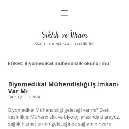
menüyü
Anasayfa
aç
Gizlilik Politikası
Şıklık ve İlham
Yasal Uyarı
Özel anlara renk katan neşeli fikirler!
Hakkımızda
Etiket:
Biyomedikal mühendislik okunur mu
Biyomedikal Mühendisliği Iş Imkanı
Var Mı
Tarih: Eylül 13, 2024
Biyomedikal Mühendisliği geleceği var mı? Evet,
kesinlikle. Mühendislik ve biyoloji arasındaki arayüz,
sağlık hizmetlerinin geleceğinde sağlam bir yere