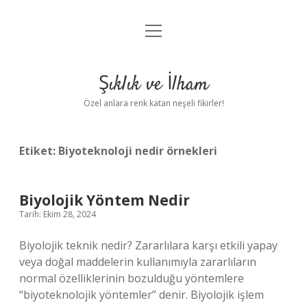
menüyü
Anasayfa
aç
Gizlilik Politikası
Şıklık ve İlham
Yasal Uyarı
Özel anlara renk katan neşeli fikirler!
Hakkımızda
Etiket:
Biyoteknoloji nedir örnekleri
Biyolojik Yöntem Nedir
Tarih: Ekim 28, 2024
Biyolojik teknik nedir? Zararlılara karşı etkili yapay
veya doğal maddelerin kullanımıyla zararlıların
normal özelliklerinin bozulduğu yöntemlere
“biyoteknolojik yöntemler” denir. Biyolojik işlem