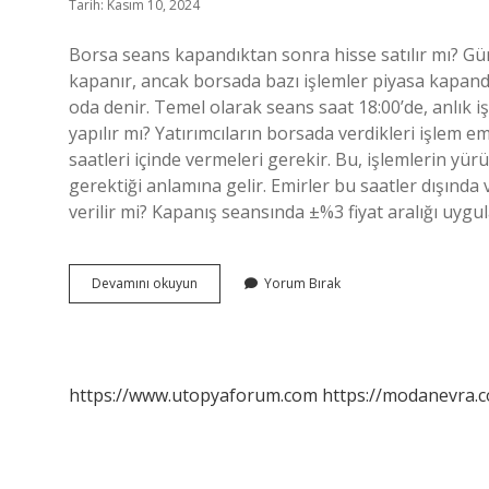
Tarih: Kasım 10, 2024
Borsa seans kapandıktan sonra hisse satılır mı? Gü
kapanır, ancak borsada bazı işlemler piyasa kapan
oda denir. Temel olarak seans saat 18:00’de, anlık i
yapılır mı? Yatırımcıların borsada verdikleri işlem em
saatleri içinde vermeleri gerekir. Bu, işlemlerin yü
gerektiği anlamına gelir. Emirler bu saatler dışında
verilir mi? Kapanış seansında ±%3 fiyat aralığı uyg
Borsa
Devamını okuyun
Yorum Bırak
Kapandıktan
Sonra
Satış
Yapılır
Mı
https://www.utopyaforum.com
https://modanevra.c