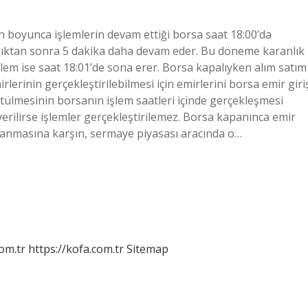
n boyunca işlemlerin devam ettiği borsa saat 18:00’da
dıktan sonra 5 dakika daha devam eder. Bu döneme karanlık
şlem ise saat 18:01’de sona erer. Borsa kapalıyken alım satım
irlerinin gerçekleştirilebilmesi için emirlerini borsa emir giri
rütülmesinin borsanın işlem saatleri içinde gerçekleşmesi
 verilirse işlemler gerçekleştirilemez. Borsa kapanınca emir
ulanmasına karşın, sermaye piyasası aracında o…
om.tr
https://kofa.com.tr
Sitemap