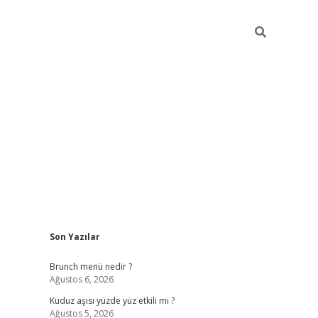
Sidebar
Son Yazılar
https://elexbett.ne
Brunch menü nedir ?
Ağustos 6, 2026
Kuduz aşısı yüzde yüz etkili mi ?
Ağustos 5, 2026