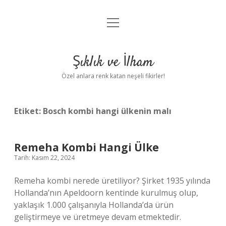
menüyü
Anasayfa
aç
Gizlilik Politikası
Şıklık ve İlham
Yasal Uyarı
Özel anlara renk katan neşeli fikirler!
Hakkımızda
Etiket:
Bosch kombi hangi ülkenin malı
Remeha Kombi Hangi Ülke
Tarih: Kasım 22, 2024
Remeha kombi nerede üretiliyor? Şirket 1935 yılında
Hollanda’nın Apeldoorn kentinde kurulmuş olup,
yaklaşık 1.000 çalışanıyla Hollanda’da ürün
geliştirmeye ve üretmeye devam etmektedir.