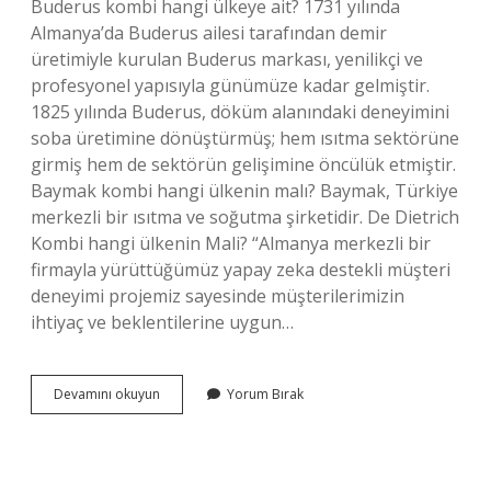
Buderus kombi hangi ülkeye ait? 1731 yılında
Almanya’da Buderus ailesi tarafından demir
üretimiyle kurulan Buderus markası, yenilikçi ve
profesyonel yapısıyla günümüze kadar gelmiştir.
1825 yılında Buderus, döküm alanındaki deneyimini
soba üretimine dönüştürmüş; hem ısıtma sektörüne
girmiş hem de sektörün gelişimine öncülük etmiştir.
Baymak kombi hangi ülkenin malı? Baymak, Türkiye
merkezli bir ısıtma ve soğutma şirketidir. De Dietrich
Kombi hangi ülkenin Mali? “Almanya merkezli bir
firmayla yürüttüğümüz yapay zeka destekli müşteri
deneyimi projemiz sayesinde müşterilerimizin
ihtiyaç ve beklentilerine uygun…
Remeha
Devamını okuyun
Yorum Bırak
Kombi
Hangi
Ülke