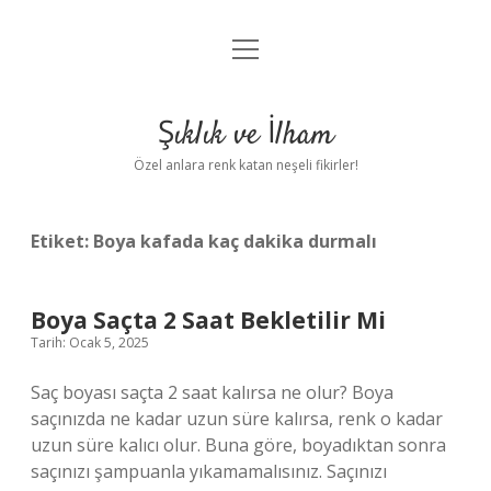
menüyü
Anasayfa
aç
Gizlilik Politikası
Şıklık ve İlham
Yasal Uyarı
Özel anlara renk katan neşeli fikirler!
Hakkımızda
Etiket:
Boya kafada kaç dakika durmalı
Boya Saçta 2 Saat Bekletilir Mi
Tarih: Ocak 5, 2025
Saç boyası saçta 2 saat kalırsa ne olur? Boya
saçınızda ne kadar uzun süre kalırsa, renk o kadar
uzun süre kalıcı olur. Buna göre, boyadıktan sonra
saçınızı şampuanla yıkamamalısınız. Saçınızı