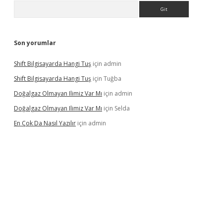
Arama
Son yorumlar
Shift Bilgisayarda Hangi Tuş
için
admin
Shift Bilgisayarda Hangi Tuş
için
Tuğba
Doğalgaz Olmayan Ilimiz Var Mı
için
admin
Doğalgaz Olmayan Ilimiz Var Mı
için
Selda
En Çok Da Nasıl Yazılır
için
admin
exbett.net/
betexper.xyz