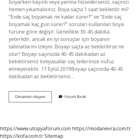
boyarken kaşıntı veya yanma hissederseniz, saçınızı
hemen yıkamalısınız. Boya saçta 1 saat bekletilir mi?
“Evde saç boyamak ne kadar sürer?” ve “Evde saç
boyamak kaç gün sürer?” soruları kullanılan boya
türüne göre değişir. Genellikle 30-45 dakika
yeterlidir, ancak en iyi sonuçlar için boyanın
talimatlarını izleyin. Boyayı saçta az bekletilirse ne
olur? Boyayı saçınızda 40-45 dakikadan az
bekletirseniz kimyasallar saç tellerinize nüfuz
etmeyecektir. 17 Eylül 2019Boyayı saçınızda 40-45
dakikadan az bekletirseniz…
Boya
Devamını okuyun
Yorum Bırak
Saçta
2
Saat
Bekletilir
Mi
https://www.utopyaforum.com
https://modanevra.com.tr
https://kofa.com.tr
Sitemap