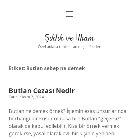
menüyü
Anasayfa
aç
Gizlilik Politikası
Şıklık ve İlham
Yasal Uyarı
Özel anlara renk katan neşeli fikirler!
Hakkımızda
Etiket:
Butlan sebep ne demek
Butlan Cezası Nedir
Tarih: Kasım 7, 2024
Butlan ne demek örnek? İşlemin esas unsurlarında
herhangi bir kusur olmasa bile Butlan “geçersiz”
olarak da kabul edilebilir. Kısa bir örnek vermek
gerekirse, yasal olarak evli bir kişinin yeniden