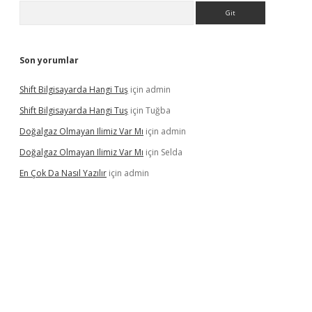
Arama
Son yorumlar
Shift Bilgisayarda Hangi Tuş
için
admin
Shift Bilgisayarda Hangi Tuş
için
Tuğba
Doğalgaz Olmayan Ilimiz Var Mı
için
admin
Doğalgaz Olmayan Ilimiz Var Mı
için
Selda
En Çok Da Nasıl Yazılır
için
admin
exbett.net/
betexper.xyz