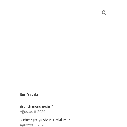
Sidebar
Son Yazılar
https://elexbett.net
Brunch menü nedir ?
Ağustos 6, 2026
Kuduz aşısı yüzde yüz etkili mi ?
Ağustos 5, 2026