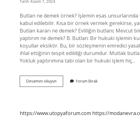
Tarih: Kasım 7, 2024
Butlan ne demek örnek? İşlemin esas unsurlarında h
kabul edilebilir. Kısa bir örnek vermek gerekirse, yas
Butlan kararı ne demek? Evliliğin butlanı; Mevcut bir
yaptırım ne demek? B. Butlan: Bir hukuki işlemin kur
koşullar eksiktir. Bu, bir sözleşmenin emredici yasa
ihlal ettiğinin tespit edildiği durumdur. Mutlak but
Yokluk yaptırımına tabi olan bir hukuki işlem hiç…
Butlan
Devamını okuyun
Yorum Bırak
Cezası
Nedir
https://www.utopyaforum.com
https://modanevra.c