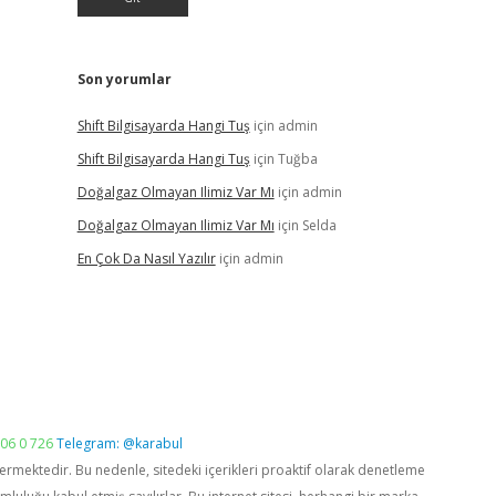
Son yorumlar
Shift Bilgisayarda Hangi Tuş
için
admin
Shift Bilgisayarda Hangi Tuş
için
Tuğba
Doğalgaz Olmayan Ilimiz Var Mı
için
admin
Doğalgaz Olmayan Ilimiz Var Mı
için
Selda
En Çok Da Nasıl Yazılır
için
admin
06 0 726
Telegram: @karabul
vermektedir. Bu nedenle, sitedeki içerikleri proaktif olarak denetleme