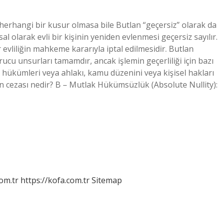
erhangi bir kusur olmasa bile Butlan “geçersiz” olarak da
al olarak evli bir kişinin yeniden evlenmesi geçersiz sayılır.
 evliliğin mahkeme kararıyla iptal edilmesidir. Butlan
ucu unsurları tamamdır, ancak işlemin geçerliliği için bazı
l hükümleri veya ahlakı, kamu düzenini veya kişisel hakları
lan cezası nedir? B – Mutlak Hükümsüzlük (Absolute Nullity):
om.tr
https://kofa.com.tr
Sitemap