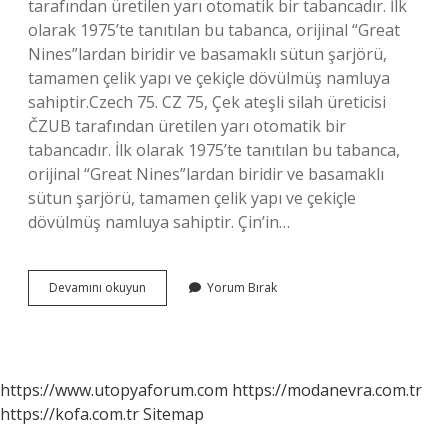
tarafından üretilen yarı otomatik bir tabancadır. İlk
olarak 1975’te tanıtılan bu tabanca, orijinal “Great
Nines”lardan biridir ve basamaklı sütun şarjörü,
tamamen çelik yapı ve çekiçle dövülmüş namluya
sahiptir.Czech 75. CZ 75, Çek ateşli silah üreticisi
ČZUB tarafından üretilen yarı otomatik bir
tabancadır. İlk olarak 1975’te tanıtılan bu tabanca,
orijinal “Great Nines”lardan biridir ve basamaklı
sütun şarjörü, tamamen çelik yapı ve çekiçle
dövülmüş namluya sahiptir. Çin’in…
Cz
Devamını okuyun
Yorum Bırak
Hangi
Ülkeye
Aittir
https://www.utopyaforum.com
https://modanevra.com.tr
https://kofa.com.tr
Sitemap