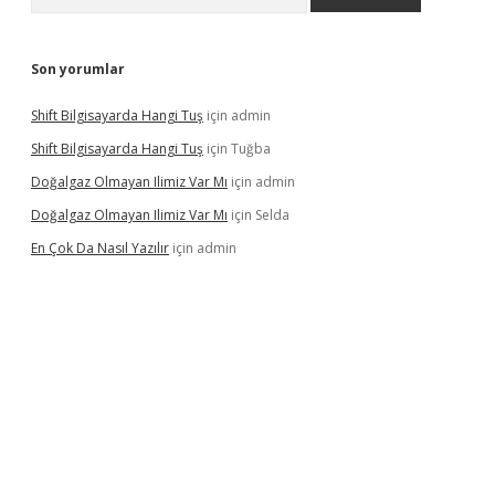
Son yorumlar
Shift Bilgisayarda Hangi Tuş
için
admin
Shift Bilgisayarda Hangi Tuş
için
Tuğba
Doğalgaz Olmayan Ilimiz Var Mı
için
admin
Doğalgaz Olmayan Ilimiz Var Mı
için
Selda
En Çok Da Nasıl Yazılır
için
admin
exbett.net/
betexper.xyz