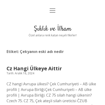
menüyü
Anasayfa
aç
Gizlilik Politikası
Şıklık ve İlham
Yasal Uyarı
Özel anlara renk katan neşeli fikirler!
Hakkımızda
Etiket:
Çekyanın eski adı nedir
Cz Hangi Ülkeye Aittir
Tarih: Aralık 18, 2024
CZ hangi Avrupa ülkesi? Çek Cumhuriyeti – AB ülke
profili | Avrupa Birliği.Çek Cumhuriyeti – AB ülke
profili | Avrupa Birliği. CZ 75 silah hangi ülkenin?
Czech 75. CZ 75, Çek ateşli silah üreticisi ČZUB